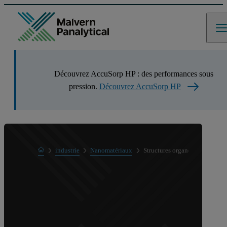
Découvrez AccuSorp HP : des performances sous
pression.
Découvrez AccuSorp HP
Home
industrie
Nanomatériaux
Structures organométalliques (