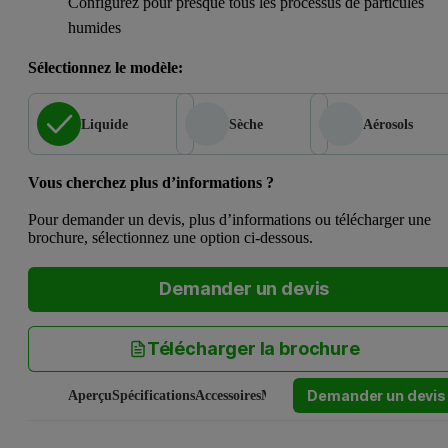
Configurez pour presque tous les processus de particules
humides
Sélectionnez le modèle:
Liquide
Sèche
Aérosols
Vous cherchez plus d’informations ?
Pour demander un devis, plus d’informations ou télécharger une
brochure, sélectionnez une option ci-dessous.
Demander un devis
Télécharger la brochure
Demander un devis
Aperçu
Spécifications
Accessoires
Manuels et logiciels
Service et a