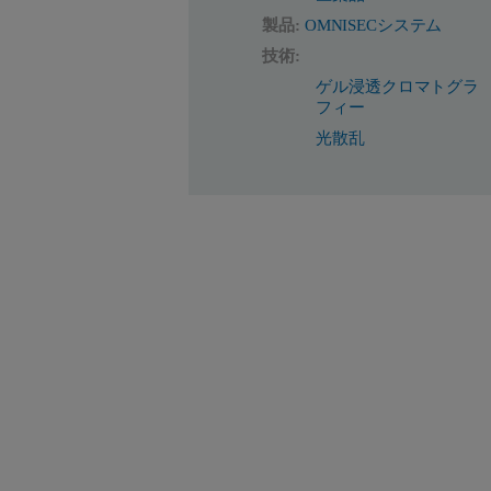
製品:
OMNISECシステム
技術:
ゲル浸透クロマトグラ
フィー
光散乱