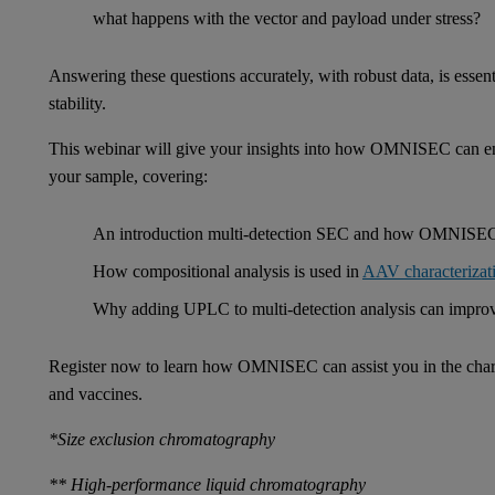
what happens with the vector and payload under stress?
Answering these questions accurately, with robust data, is esse
stability.
This webinar will give your insights into how OMNISEC can enh
your sample, covering:
An introduction multi-detection SEC and how OMNISEC de
How compositional analysis is used in
AAV characterizat
Why adding UPLC to multi-detection analysis can improv
Register now to learn how OMNISEC can assist you in the charac
and vaccines.
*Size exclusion chromatography
** High-performance liquid chromatography