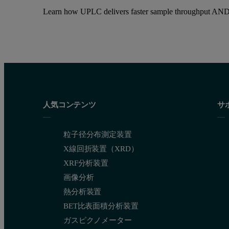
Learn how UPLC delivers faster sample throughput AND r
人気コンテンツ
サ
粒子径分布測定装置
X線回折装置（XRD）
XRF分析装置
画像分析
熱分析装置
BET比表面積分析装置
ガスピクノメーター