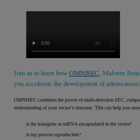
Join us to learn how
OMNISEC
, Malvern Panal
you accelerate the development of adeno-associ
OMNISEC combines the power of multi-detection SEC, composi
understanding of your vector’s structure. This can help you answ
is the transgene or mRNA encapsulated in the vector?
is my process reproducible?