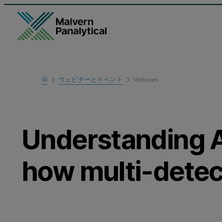
Home
ウェビナーとイベント
Webinars
Learn
Understanding 
how multi-detec