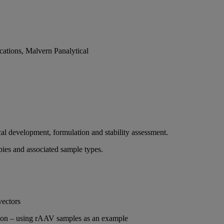
ications, Malvern Panalytical
cal development, formulation and stability assessment.
pies and associated sample types.
vectors
tion – using rAAV samples as an example