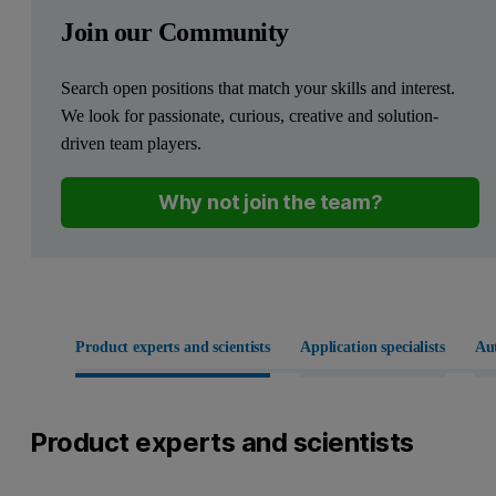
Join our Community
Search open positions that match your skills and interest.
We look for passionate, curious, creative and solution-
driven team players.
Why not join the team?
Product experts and scientists
Application specialists
Aut
Product experts and scientists