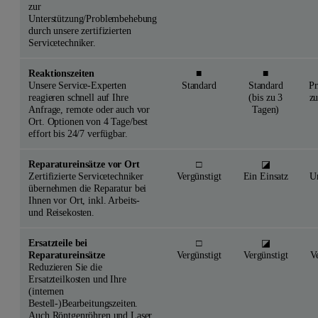
zur
Unterstützung/Problembehebung
durch unsere zertifizierten
Servicetechniker.
Reaktionszeiten
■
■
Unsere Service-Experten
Standard
Standard
Pr
reagieren schnell auf Ihre
(bis zu 3
zu
Anfrage, remote oder auch vor
Tagen)
Ort. Optionen von 4 Tage/best
effort bis 24/7 verfügbar.
Reparatureinsätze vor Ort
□
◪
Zertifizierte Servicetechniker
Vergünstigt
Ein Einsatz
U
übernehmen die Reparatur bei
Ihnen vor Ort, inkl. Arbeits-
und Reisekosten.
Ersatzteile bei
□
◪
Reparatureinsätze
Vergünstigt
Vergünstigt
V
Reduzieren Sie die
Ersatzteilkosten und Ihre
(internen
Bestell-)Bearbeitungszeiten.
Auch Röntgenröhren und Laser