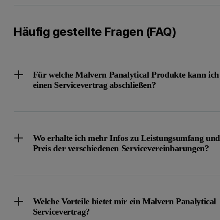
Häufig gestellte Fragen (FAQ)
WIR EMPFEHLEN
1- oder 2-Star-Servicevereinbarung
Sie sind sich der Bedeutung einer regelmäßigen Wartung bewus
Für welche Malvern Panalytical Produkte kann ich
einen Servicevertrag abschließen?
Angebot anfordern
Wo erhalte ich mehr Infos zu Leistungsumfang und
Preis der verschiedenen Servicevereinbarungen?
WIR EMPFEHLEN
3- oder 4-Star-Servicevereinbarung
Welche Vorteile bietet mir ein Malvern Panalytical
Datenrobustheit, Geräteverfügbarkeit und/oder Compliance sin
Servicevertrag?