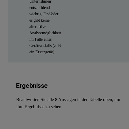
Unternehmen
entscheidend
wichtig. Und/oder
es gibt keine
alternative
Analysemöglichkeit
im Falle eines
Geräteausfalls (z. B.
ein Ersatzgerät).
Kosten für Geräteausfallzeiten sind kritisch hoch. Jede Stund
Die Sicherstellung präziser, zuverlässiger Daten ist für mei
Ich muss einschlägige Richtlinien und Vorschriften einhalten 
Mein Team hat nicht die Kapazität oder Kompetenz, um technis
Die Genehmigung von (Notfall-)Bestellungen verursacht in 
Reparaturkosten sind in meiner Organisation minimal budget
Vorbeugende Wartungsmaßnahmen sind wichtig, um Datenrobust
Ergebnisse
Beantworten Sie alle 8 Aussagen in der Tabelle oben, um
Ihre Ergebnisse zu sehen.