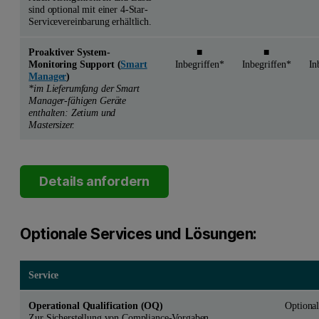
sind optional mit einer 4-Star-
Servicevereinbarung erhältlich.
Proaktiver System-
■
■
Monitoring Support (
Smart
Inbegriffen*
Inbegriffen*
In
Manager
)
*im Lieferumfang der Smart
Manager-fähigen Geräte
enthalten: Zetium und
Mastersizer.
Details anfordern
Optionale Services und Lösungen:
Service
Operational Qualification (OQ)
Optiona
Zur Sicherstellung von Compliance-Vorgaben