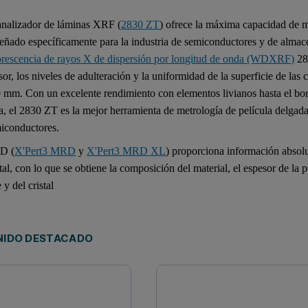
analizador de láminas XRF (
2830 ZT
) ofrece la máxima capacidad de m
eñado específicamente para la industria de semiconductores y de almac
orescencia de rayos X de dispersión por longitud de onda (WDXRF)
28
sor, los niveles de adulteración y la uniformidad de la superficie de la
 mm. Con un excelente rendimiento con elementos livianos hasta el bor
a, el 2830 ZT es la mejor herramienta de metrología de película delgada 
iconductores.
D (
X'Pert3 MRD
y
X'Pert3 MRD XL
) proporciona información absolu
stal, con lo que se obtiene la composición del material, el espesor de la pe
 y del cristal
IDO DESTACADO