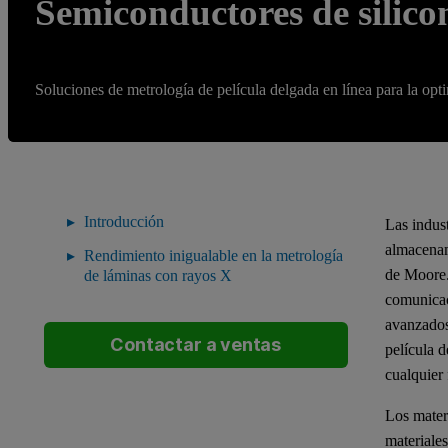
Semiconductores de silico
Soluciones de metrología de película delgada en línea para la op
Introducción
Las indus
almacenam
Rendimiento inigualable en la metrología
de Moore.
de láminas con rayos X
comunicac
avanzados
Contactar a ventas
película d
cualquier 
Los mater
materiale