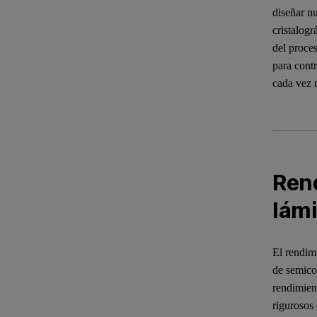
diseñar n
cristalogr
del proces
para contr
cada vez 
Rend
lámi
El rendimi
de semico
rendimien
rigurosos 