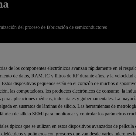
na
timización del proceso de fabricación de semiconductores
trias de los componentes electrónicos avanzan rápidamente en el respald
iento de datos, RAM, IC y filtros de RF durante años, y la velocidad 
 Estos dispositivos pequeños están en el corazón de muchos dispositiv
ión, las computadoras, los productos electrónicos de consumo, la indust
 para aplicaciones médicas, industriales y gubernamentales. La mayoría 
elgada en sustratos de láminas de silicio. Las herramientas de metrolog
fábrica de silicio SEMI para monitorear y controlar los parámetros cruci
iales típicos que se utilizan en estos dispositivos avanzados de películ
s dieléctricos y polímeros con grosores que van desde varios micrones