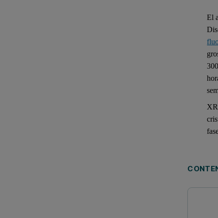
El 
Dis
flu
gro
300
hor
sem
XR
cri
fase
CONTEN