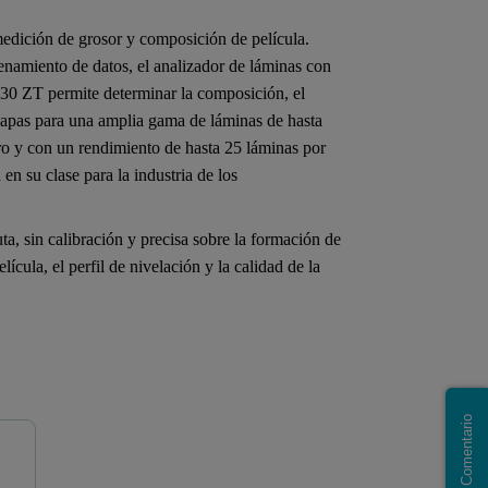
edición de grosor y composición de película.
enamiento de datos, el analizador de láminas con
30 ZT permite determinar la composición, el
s capas para una amplia gama de láminas de hasta
o y con un rendimiento de hasta 25 láminas por
en su clase para la industria de los
ta, sin calibración y precisa sobre la formación de
lícula, el perfil de nivelación y la calidad de la
Comentario
BSPG Thin Film Analysis
XRF Analysis of Giant Ma