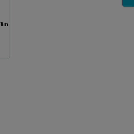
ilm
FP Multi analysis of TiNx thin films on Si substrates