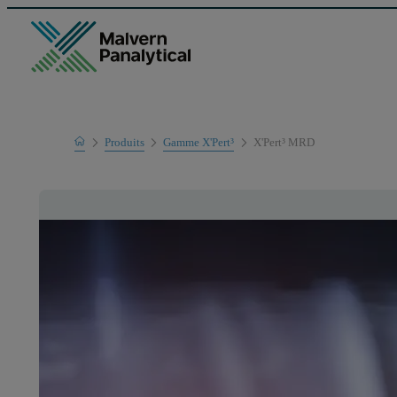
Home
Produits
Gamme X'Pert³
X'Pert³ MRD
Gamme de produits