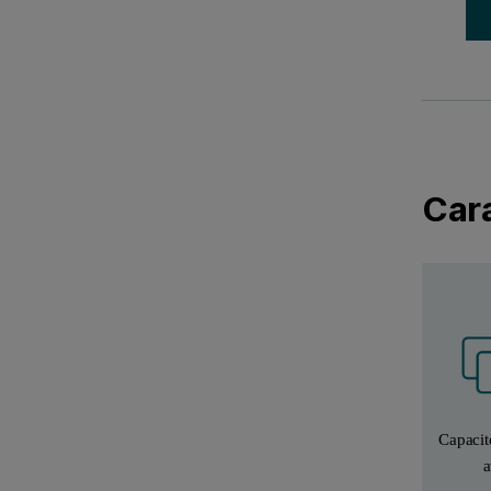
Cara
Capacit
a