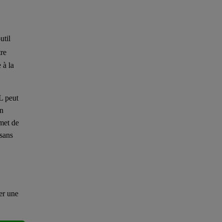
util
tre
 à la
L peut
un
rmet de
sans
er une