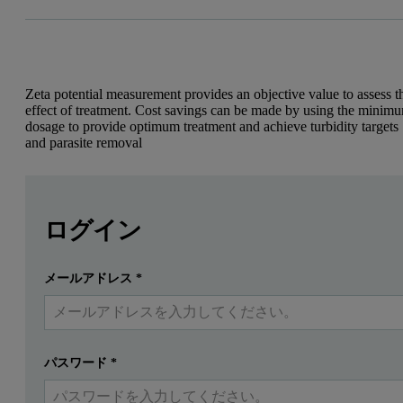
Zeta potential measurement provides an objective value to assess t
effect of treatment. Cost savings can be made by using the minim
dosage to provide optimum treatment and achieve turbidity targets
and parasite removal
Leave this field empty
Leave this field empty
Introduction
続きを読むにはログインまたは無料登録してくだ
ログイン
Drinking water in the US and developed nations of the world
メールアドレス
*
提出する
すでにアカウントを持っています
Cryptosporidium and giardia are examples of microscopic parasites 
One of the requirements for removing or inactivating these types of 
パスワード
*
In addition, zeta potential measurements can be used to monitor the
Plots of zeta potential vs. coagulant dosage are used to evaluate t