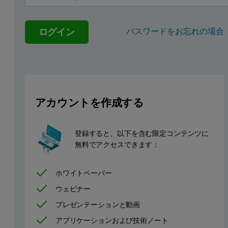
Experimental
ログイン
パスワードをお忘れの場合
All zeta potential measurement were carried out using a Zetasizer 
Results
アカウントを作成する
Firstly, a model experiment for contaminated water is considered. I
Small particles in the water causing this turbid appearance do not se
登録すると、以下を含む限定コンテンツに
無料でアクセスできます：
By studying the concentration of flocculant additive dosage vs. zeta 
Figure 1: Zeta Potential and Turbidity vs. Alum (Flocculant) Concentration 
ホワイトペーパー
ウェビナー
プレゼンテーションと動画
アプリケーションおよび技術ノート