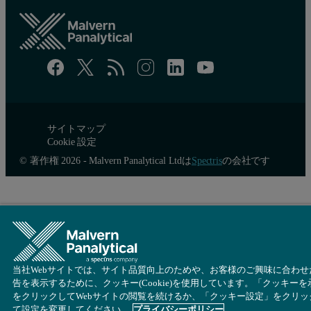
Conclusion
The zeta potential results are key to monitoring and maintaining op
The Malvern Zetasizer is an important tool in generating data
The Malvern Zetasizer is very easy to use and the results ar
The Malvern Zetasizer is used daily by the operations staff in
サイトマップ
Cookie 設定
Operators have optimized water treatment control in the zet
© 著作権 2026 - Malvern Panalytical Ltdは
Spectris
の会社です
Concern for plant operation increases as the zeta potential i
Corrective actions first include determining source of proces
Operators check a number of variables other than zeta potenti
appearance of flocculant
filter effluent quality
当社Webサイトでは、サイト品質向上のためや、お客様のご興味に合わせ
告を表示するために、クッキー(Cookie)を使用しています。「クッキーを
filter run times
をクリックしてWebサイトの閲覧を続けるか、「クッキー設定」をクリッ
て設定を変更してください。
プライバシーポリシー