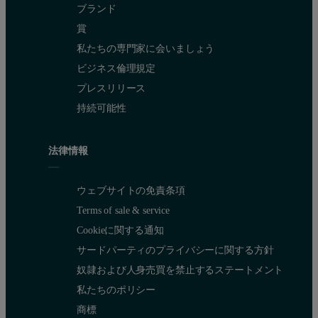
ブランド
賞
私たちの専門家に会いましょう
ビジネス倫理規定
プレスリリース
持続可能性
法律情報
ウェブサイトの免責条項
Terms of sale & service
Cookieに関する通知
サードパーティのプライバシーに関する方針
Figure 2 indicates zeta potential vs. alum concentration in four settl
奴隷および人身売買を禁止するステートメント
The goal of this US based manufacturing facility is to maintain a 
私たちのポリシー
商標