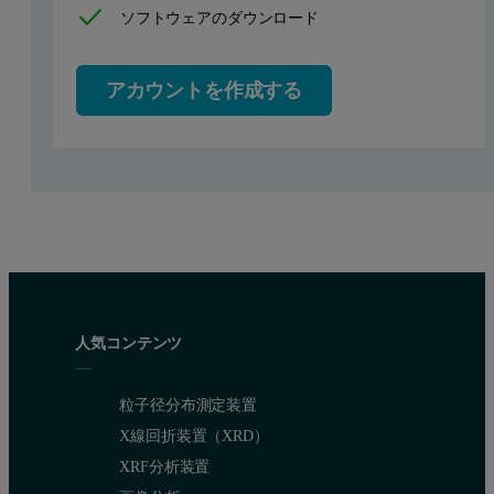
ソフトウェアのダウンロード
アカウントを作成する
In the case of a full scale water treatment production facility, the
人気コンテンツ
Figure 2: Water treatment production control chart in 2002 monitoring zeta po
粒子径分布測定装置
X線回折装置（XRD）
XRF分析装置