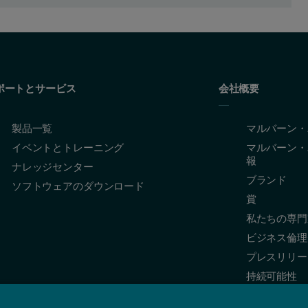
ポートとサービス
会社概要
製品一覧
マルバーン・
wn in Figure 2. Using this tip, it is possible to reach to the bottom of t
イベントとトレーニング
マルバーン・
報
e plug for the diffusion barrier technique.
ナレッジセンター
ブランド
ソフトウェアのダウンロード
賞
私たちの専門
ビジネス倫理
プレスリリー
持続可能性