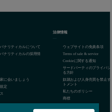
法律情報
パナリティカルについて
ウェブサイトの免責条項
he inside of the folded capillary cell and load the sample directly into 
パナリティカルの採用情
Terms of sale & service
Cookieに関する通知
サードパーティのプライバシ
る方針
家に会いましょう
奴隷および人身売買を禁止す
トメント
規定
私たちのポリシー
ス
商標