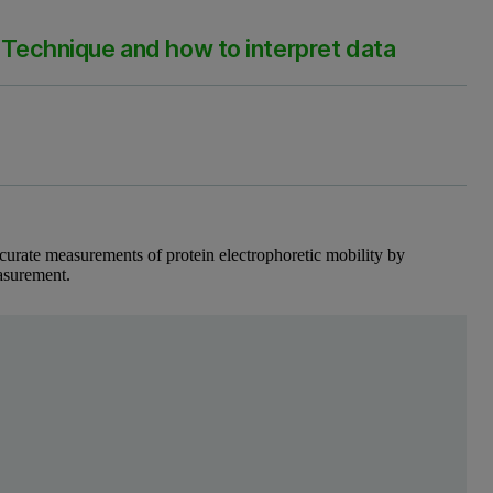
r Technique and how to interpret data
ccurate measurements of protein electrophoretic mobility by
easurement.
登録してください
 reliably measuring the electrophoretic mobility of p
particle to an electrode in response to an applied electric field. Laser 