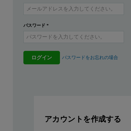
The diffusion barrier technique separates the sample molecules fr
This application note describes the practical considerations of usi
パスワード
*
Size measurements
ログイン
パスワードをお忘れの場合
It is recommended that a size measurement of the sample is made
Ideally, the sample should be monodisperse i.e. contain no aggre
Loading the sample
The method is to first fill the folded capillary cell with the buff
アカウントを作成する
Figure 1: A Cell entirely filled with blue dextran in 10 mM NaCl. 