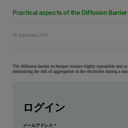
Practical aspects of the Diffusion Barrie
06 September 2012
The diffusion barrier technique ensures highly repeatable and a
minimizing the risk of aggregation at the electrodes during a m
Leave this field empty
Introduction
Leave this field empty
続きを読むにはログインまたは無料
ログイン
The diffusion barrier technique is a method for
提出する
すでにアカウントを持っています
メールアドレス
*
Electrophoretic mobility is the rate of movement of a molecule or 