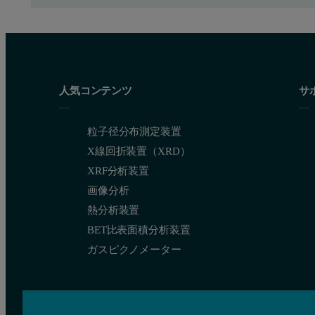
人気コンテンツ
サ
粒子径分布測定装置
This is best achieved using a gel loading tip such as the one sho
X線回折装置（XRD）
Figure 3: Gel loading tip in folded capillary cell for loading sampl
XRF分析装置
画像分析
熱分析装置
BET比表面積分析装置
ガスピクノメーター