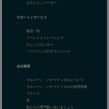
ガスピクノメーター
The problem of thermal expansion of the s
サポートとサービス
In chambers that make use of an indirect heater, the sample is oft
Sample holder of the HTK 1200N. The sample itself is put in or on
製品一覧
イベントとトレーニング
ナレッジセンター
ソフトウェアのダウンロード
会社概要
マルバーン・パナリティカルについて
マルバーン・パナリティカルの採用情報
ブランド
Classical geometry (Bragg-Brentano): errors in peak position when 
賞
私たちの専門家に会いましょう