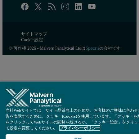
Solving the problem - possibilities
サイトマップ
Cookie 設定
© 著作権 2026 - Malvern Panalytical Ltdは
Spectris
の会社です
There are several methods for addressing the problem of thermal e
Ignore sample height variations
Correct known sample displacements in the analysis softwar
Add a standard with known thermal expansion to the unkn
Use parallel beam geometry instead of Bragg-Brentano geo
Actively correct sample displacement during measurement
当社Webサイトでは、サイト品質向上のためや、お客様のご興味に合わせ
告を表示するために、クッキー(Cookie)を使用しています。「クッキーを
The first two options are not satisfactory for studies of temperatur
をクリックしてWebサイトの閲覧を続けるか、「クッキー設定」をクリッ
て設定を変更してください。
プライバシーポリシー
The next method (shown at the right) is the use of parallel beam ge