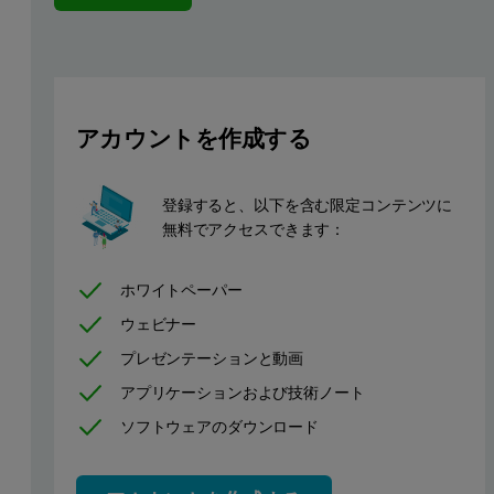
Non-ambient X-ray diffraction - an import
Studying materials in non-ambient conditions is important for man
アカウントを作成する
Anton Paar non-ambient chamber on the programmable z-stage m
登録すると、以下を含む限定コンテンツに
無料でアクセスできます：
ホワイトペーパー
ウェビナー
プレゼンテーションと動画
アプリケーションおよび技術ノート
ソフトウェアのダウンロード