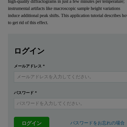
high-quality diffractograms in just a few minutes per temperature;
instrumental artifacts like macroscopic sample height variations
induce additional peak shifts. This application tutorial describes h
to get rid of this effect.
Leave this field empty
Leave this field empty
続きを読むにはログインまたは無料登録してくだ
3
Empyrean, X'Pert
Powder
ログイン
Introduction
メールアドレス
*
提出する
すでにアカウントを持っています
Non-ambient diffraction is the general term used to describ
パスワード
*
Accurate determination of peak positions and peak shifts is difficul
Summary
ログイン
パスワードをお忘れの場合
In collaboration with Anton Paar we developed the automatic hei