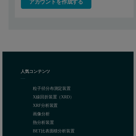
アカウントを作成する
Heating principles
High-temperature non-ambient chambers fall into two categories: di
On the left: one side heat transfer through contact surface with he
人気コンテンツ
粒子径分布測定装置
X線回折装置（XRD）
XRF分析装置
画像分析
熱分析装置
BET比表面積分析装置