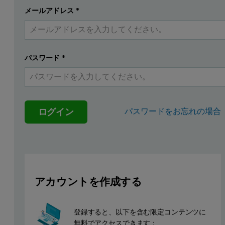
Introduction
メールアドレス
*
提出する
すでにアカウントを持っています
Cast irons contain 2 to 4 wt% carbon and 1 to 3 wt% silicon, 
Integration of the ED core into the Zetium X-ray fluorescence (X
パスワード
*
Reduced measurement times
Identification and flagging of unexpected elements in produc
ログイン
パスワードをお忘れの場合
Fast sample screening
Spectrum archiving
This datasheet demonstrates the time savings achieved with SumXco
Instrumentation and software
アカウントを作成する
Measurements were performed using a Zetium XRF spectrometer co
登録すると、以下を含む限定コンテンツに
無料でアクセスできます：