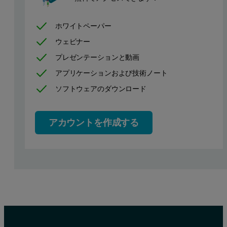
Sample preparation
ホワイトペーパー
Eight standards (CKD 232 – CKD 239) were used to set up the cali
ウェビナー
Table 1. Elemental ranges and calibration results
プレゼンテーションと動画
アプリケーションおよび技術ノート
ソフトウェアのダウンロード
アカウントを作成する