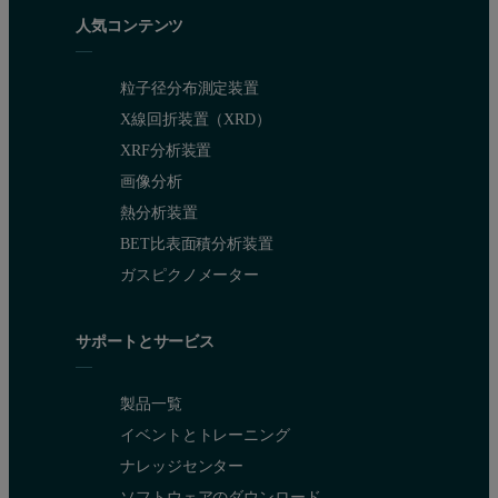
人気コンテンツ
粒子径分布測定装置
X線回折装置（XRD）
XRF分析装置
画像分析
熱分析装置
BET比表面積分析装置
Measurement conditions
ガスピクノメーター
One application was set up using the optimum combination of both
サポートとサービス
Table 1 contains the calibration details for the application. Cali
製品一覧
To determine the optimum combination of analytical conditions, su
イベントとトレーニング
This process resulted in an application where 14 compounds wer
ナレッジセンター
Figure 1. WD core vs. ED core calculated Cr concentrations
ソフトウェアのダウンロード