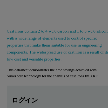
Cast irons contain 2 to 4 wt% carbon and 1 to 3 wt% silicon
with a wide range of elements used to control specific
properties that make them suitable for use in engineering
components. The widespread use of cast iron is a result of it
low cost and versatile properties.
This datasheet demonstrates the time savings achieved with
SumXcore technology for the analysis of cast irons by XRF.
Leave this field empty
Leave this field empty
続きを読むにはログインまたは無料登録してくだ
Zetium
ログイン