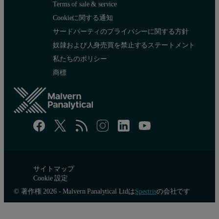
Terms of sale & service
Accuracy and precision
Cookieに関する通知
サードパーティのプライバシーに関する方針
Table 3 demonstrates the achievable accuracy and precision (repeatab
奴隷および人身売買を禁止するステートメント
私たちのポリシー
Table 2. Measurement times for the WD core and SumXcore applic
商標
サイトマップ
Cookie 設定
© 著作権 2026 - Malvern Panalytical Ltdは
Spectris
の会社です