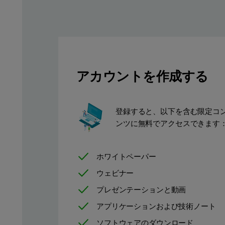
アカウントを作成する
Figure 1.
登録すると、以下を含む限定コ
ンツに無料でアクセスできます
Consider an example where thermal scans are collected on four m
ホワイトペーパー
Starting in the Buffer tab at the top of the analysis pane, the u
ウェビナー
Next, the user must define the analysis region, or truncated rang
プレゼンテーションと動画
アプリケーションおよび技術ノート
ソフトウェアのダウンロード