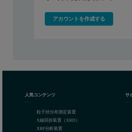
アカウントを作成する
人気コンテンツ
サ
粒子径分布測定装置
X線回折装置（XRD）
Figure 2.
XRF分析装置