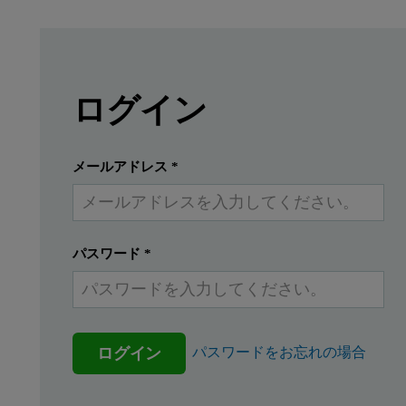
Leave this field empty
Leave this field empty
続きを読むにはログインまたは無料
Careful analysis of DSC thermograms is critical
ログイン
提出する
すでにアカウントを持っています
メールアドレス
*
パスワード
*
ログイン
パスワードをお忘れの場合