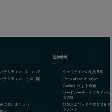
法律情報
パナリティカルについて
ウェブサイトの免責条項
パナリティカルの採用情
Terms of sale & service
Cookieに関する通知
サードパーティのプライバシ
る方針
家に会いましょう
奴隷および人身売買を禁止す
トメント
規定