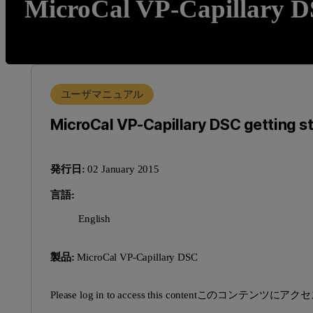
MicroCal VP-Capillary DS
ユーザマニュアル
MicroCal VP-Capillary DSC getting st
発行日:
02 January 2015
言語:
English
製品:
MicroCal VP-Capillary DSC
Please log in to access this contentこのコ