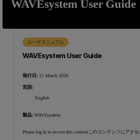
WAVEsystem User Guide
ユーザマニュアル
WAVEsystem User Guide
発行日:
11 March 2026
言語:
English
製品:
WAVEsystem
Please log in to access this contentこのコ