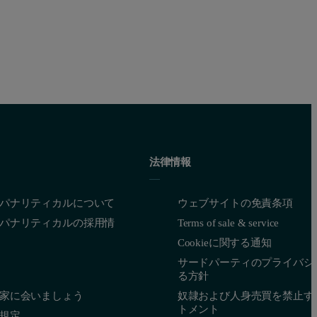
法律情報
パナリティカルについて
ウェブサイトの免責条項
パナリティカルの採用情
Terms of sale & service
Cookieに関する通知
サードパーティのプライバシ
る方針
家に会いましょう
奴隷および人身売買を禁止す
トメント
規定