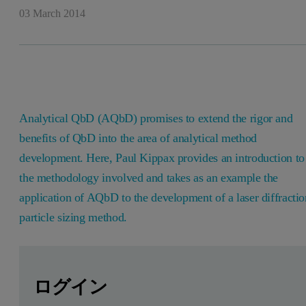
03 March 2014
Analytical QbD (AQbD) promises to extend the rigor and
benefits of QbD into the area of analytical method
development. Here, Paul Kippax provides an introduction to
the methodology involved and takes as an example the
application of AQbD to the development of a laser diffractio
particle sizing method.
Leave this field empty
Leave this field empty
続きを読むにはログインまたは無料登録してくだ
Analytical QbD (AQbD) promises to extend the rigor and 
ログイン