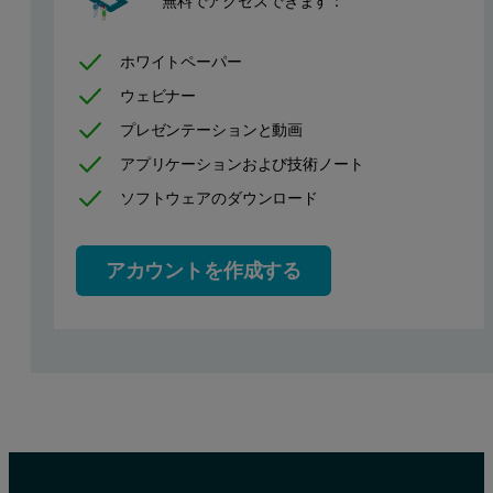
無料でアクセスできます：
ホワイトペーパー
ウェビナー
プレゼンテーションと動画
アプリケーションおよび技術ノート
ソフトウェアのダウンロード
Conventional QbD begins with the identification of performance targ
アカウントを作成する
For AQbD the starting point is identification of an Analytical Targe
The next step in AQbD is to determine an appropriate technique for
Once an MODR is defined that produces results which consistently
In going beyond simple SOP definitions to create an analytical desi
AQbD in practice