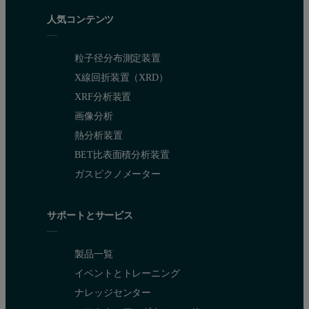
人気コンテンツ
The easiest way to understand AQbD is by considering a practical ex
粒子径分布測定装置
Define goals - setting the ATP
X線回折装置（XRD）
XRF分析装置
'…particle size analysis is not an objective in itself but a mean
画像分析
In an industrial setting, particle size is measured because it correl
熱分析装置
BET比表面積分析装置
To answer this question it is helpful to refer back to the QbD workf
ガスピクノメーター
Dissolution profile, solubility or bioavailability
Processability
サポートとサービス
Content uniformity
製品一覧
Stability
イベントとトレーニング
If a particle size specification is required then this is the basis
ナレッジセンター