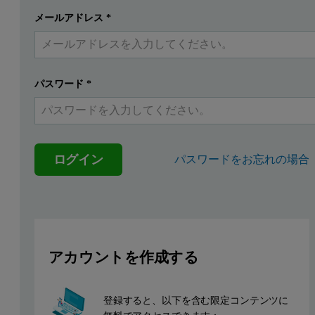
The application of Quality by Design (QbD) has become second natur
メールアドレス
*
提出する
すでにアカウントを持っています
The FDA have encouraged the adoption of QbD by offering, in return
The FDA has already released guidance outlining the potential benef
パスワード
*
This whitepaper provides an introduction to AQbD and examines how 
Introducing the concept of AQbD
ログイン
パスワードをお忘れの場合
The generally accepted definition of QbD, as presented in Interna
Figure 1 parallels the QbD and AQbD work flow.
Figure 1: The Product Development QbD (left) and AQbD workflows (right) are
アカウントを作成する
登録すると、以下を含む限定コンテンツに