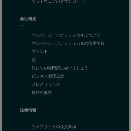
ソフトウェアのダウンロード
Therefore, defining the ATP also requires a consideration of the ana
Introducing laser diffraction
会社概要
In laser diffraction particle size analysis, the particles in a sampl
マルバーン・パナリティカルについて
マルバーン・パナリティカルの採用情報
Figure 2: Laser diffraction analyzers determine particle size from the pattern
ブランド
賞
私たちの専門家に会いましょう
ビジネス倫理規定
プレスリリース
持続可能性
法律情報
ウェブサイトの免責条項