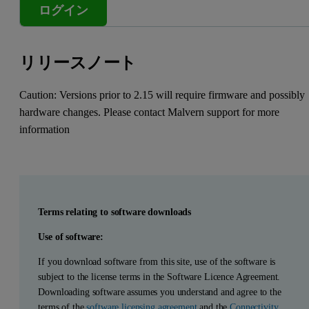
ログイン
リリースノート
Caution: Versions prior to 2.15 will require firmware and possibly
hardware changes. Please contact Malvern support for more
information
Terms relating to software downloads
Use of software:
If you download software from this site, use of the software is
subject to the license terms in the Software Licence Agreement.
Downloading software assumes you understand and agree to the
terms of the
software licensing agreement
and the
Connectivity