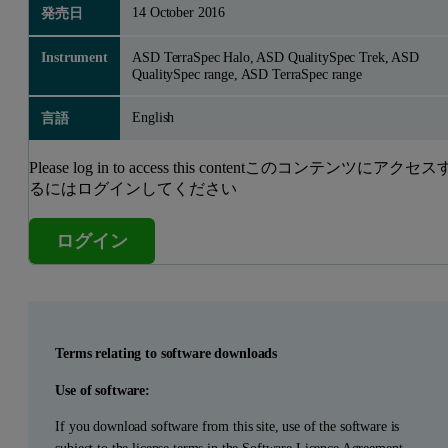
14 October 2016
発売日
Instrument
ASD TerraSpec Halo, ASD QualitySpec Trek, ASD
QualitySpec range, ASD TerraSpec range
English
言語
Please log in to access this contentこのコンテンツにアクセス
るにはログインしてください
ログイン
Terms relating to software downloads
Use of software:
If you download software from this site, use of the software is