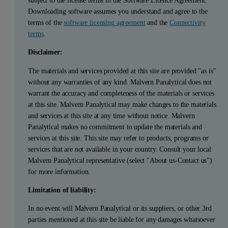
subject to the license terms in the Software Licence Agreement.
Downloading software assumes you understand and agree to the
terms of the
software licensing agreement
and the
Connectivity
terms
.
Disclaimer:
The materials and services provided at this site are provided "as is"
without any warranties of any kind. Malvern Panalytical does not
warrant the accuracy and completeness of the materials or services
at this site. Malvern Panalytical may make changes to the materials
and services at this site at any time without notice. Malvern
Panalytical makes no commitment to update the materials and
services at this site. This site may refer to products, programs or
services that are not available in your country. Consult your local
Malvern Panalytical representative (select "About us-Contact us")
for more information.
Limitation of liability:
In no event will Malvern Panalytical or its suppliers, or other 3rd
parties mentioned at this site be liable for any damages whatsoever