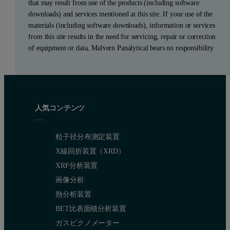
that may result from use of the products (including software
downloads) and services mentioned at this site. If your use of the
materials (including software downloads), information or services
from this site results in the need for servicing, repair or correction
of equipment or data, Malvern Panalytical bears no responsibility
人気コンテンツ
粒子径分布測定装置
X線回折装置（XRD）
XRF分析装置
画像分析
熱分析装置
BET比表面積分析装置
ガスピクノメーター