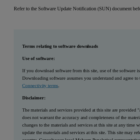
Refer to the Software Update Notification (SUN) document befor
Terms relating to software downloads
Use of software:
If you download software from this site, use of the software i
Downloading software assumes you understand and agree to t
Connectivity terms
.
Disclaimer:
The materials and services provided at this site are provided 
does not warrant the accuracy and completeness of the materia
changes to the materials and services at this site at any tim
update the materials and services at this site. This site may re
country. Consult your local Malvern Panalytical representativ