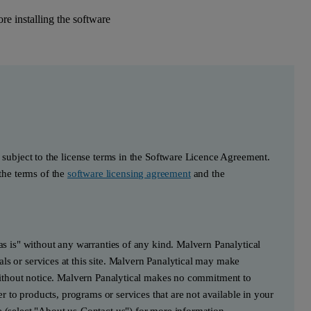
e installing the software
s subject to the license terms in the Software Licence Agreement.
he terms of the
software licensing agreement
and the
"as is" without any warranties of any kind. Malvern Panalytical
ls or services at this site. Malvern Panalytical may make
e without notice. Malvern Panalytical makes no commitment to
fer to products, programs or services that are not available in your
e (select "About us-Contact us") for more information.