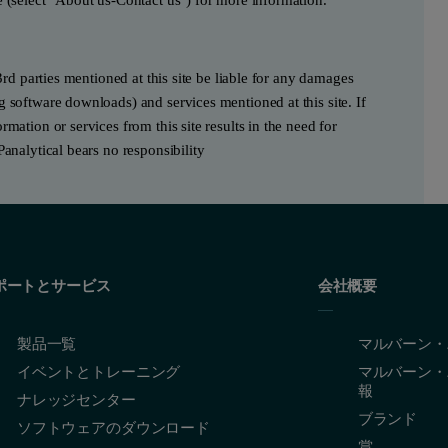
3rd parties mentioned at this site be liable for any damages
g software downloads) and services mentioned at this site. If
mation or services from this site results in the need for
Panalytical bears no responsibility
ポートとサービス
会社概要
製品一覧
マルバーン・
イベントとトレーニング
マルバーン・
報
ナレッジセンター
ブランド
ソフトウェアのダウンロード
賞