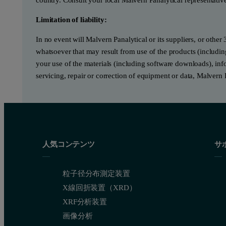
Limitation of liability:
In no event will Malvern Panalytical or its suppliers, or other 
whatsoever that may result from use of the products (includin
your use of the materials (including software downloads), infor
servicing, repair or correction of equipment or data, Malvern 
人気コンテンツ
サ
粒子径分布測定装置
X線回折装置（XRD）
XRF分析装置
画像分析