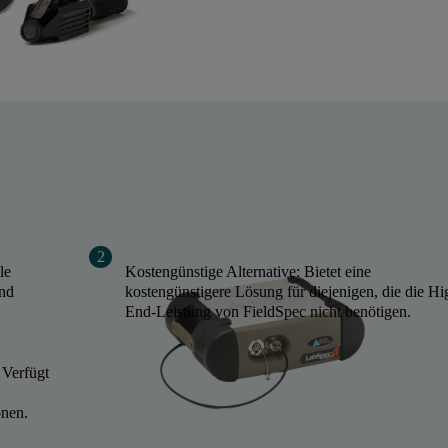
le
Kostengünstige Alternative: Bietet eine
und
kostengünstigere Lösung für diejenigen, die die Hi
End-Leistung von FieldSpec nicht benötigen.
 Verfügt
onen.