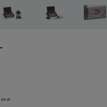
-
0 nm ab