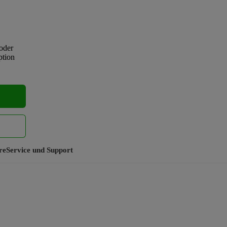
oder
ption
re
Service und Support