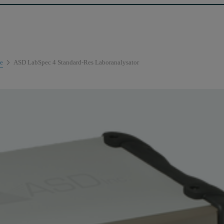
e
ASD LabSpec 4 Standard-Res Laboranalysator