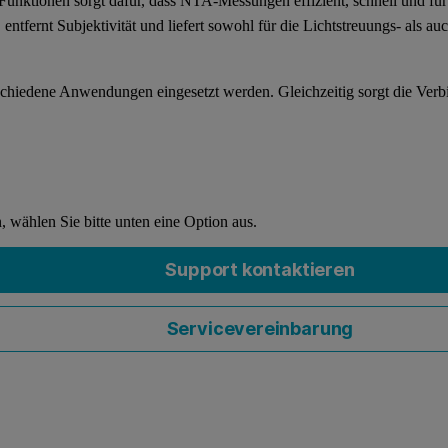
 Funktionen sorgt dafür, dass NTA-Messungen effizient, schnell und für
tfernt Subjektivität und liefert sowohl für die Lichtstreuungs- als au
rschiedene Anwendungen eingesetzt werden. Gleichzeitig sorgt die Ver
 wählen Sie bitte unten eine Option aus.
Support kontaktieren
Servicevereinbarung