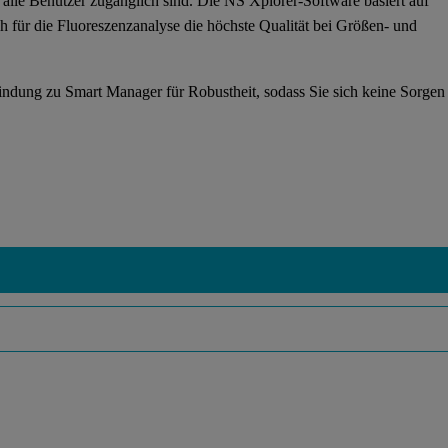
 alle Benutzer zugänglich sind. Die NS Xplorer-Software basiert auf
ch für die Fluoreszenzanalyse die höchste Qualität bei Größen- und
bindung zu Smart Manager für Robustheit, sodass Sie sich keine Sorge