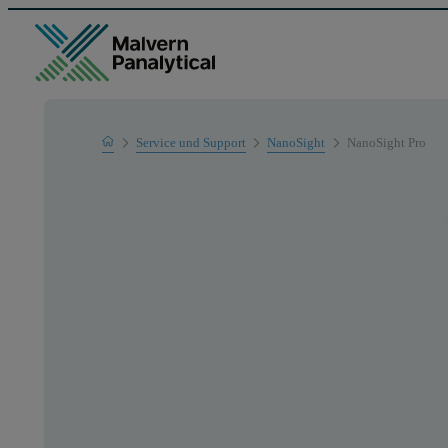
Home
Service und Support
NanoSight
NanoSight Pro
Produkt-Support