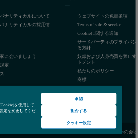
パナリティカルについて
ウェブサイトの免責条項
パナリティカルの採用情
Terms of sale & service
Cookieに関する通知
サードパーティのプライバシ
る方針
家に会いましょう
奴隷および人身売買を禁止す
トメント
規定
私たちのポリシー
ス
商標
承認
okie)を使用して
て設定を変更してくだ
拒否する
クッキー設定
© 著作権 2026 - Malvern Panalytical Ltdは
Spectris
の会社