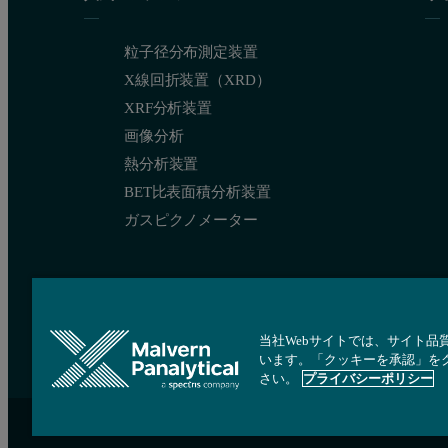
粒子径分布測定装置
X線回折装置（XRD）
XRF分析装置
画像分析
熱分析装置
BET比表面積分析装置
ガスピクノメーター
当社Webサイトでは、サイト品
います。「クッキーを承認」を
さい。
プライバシーポリシー
サイトマップ
Cookie 設定