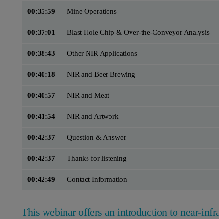
00:35:59
Mine Operations
00:37:01
Blast Hole Chip & Over-the-Conveyor Analysis
00:38:43
Other NIR Applications
00:40:18
NIR and Beer Brewing
00:40:57
NIR and Meat
00:41:54
NIR and Artwork
00:42:37
Question & Answer
00:42:37
Thanks for listening
00:42:49
Contact Information
This webinar offers an introduction to near-inf