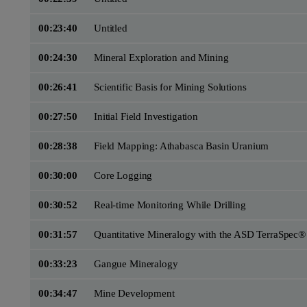
00:23:40
Untitled
00:24:30
Mineral Exploration and Mining
00:26:41
Scientific Basis for Mining Solutions
00:27:50
Initial Field Investigation
00:28:38
Field Mapping: Athabasca Basin Uranium
00:30:00
Core Logging
00:30:52
Real-time Monitoring While Drilling
00:31:57
Quantitative Mineralogy with the ASD TerraSpec®
00:33:23
Gangue Mineralogy
00:34:47
Mine Development