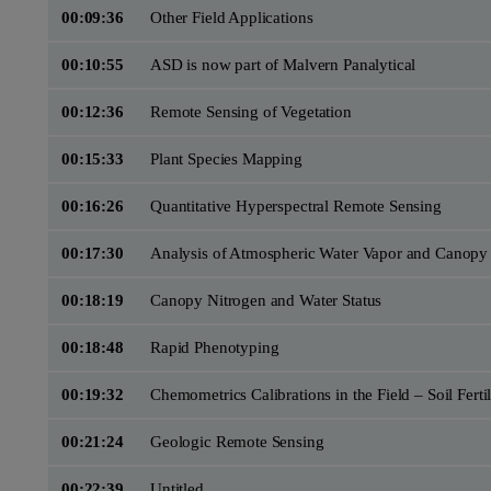
00:09:36
Other Field Applications
00:10:55
ASD is now part of Malvern Panalytical
00:12:36
Remote Sensing of Vegetation
00:15:33
Plant Species Mapping
00:16:26
Quantitative Hyperspectral Remote Sensing
00:17:30
Analysis of Atmospheric Water Vapor and Canopy
00:18:19
Canopy Nitrogen and Water Status
00:18:48
Rapid Phenotyping
00:19:32
Chemometrics Calibrations in the Field – Soil Fertil
00:21:24
Geologic Remote Sensing
00:22:39
Untitled