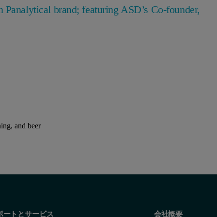
n Panalytical brand; featuring ASD’s Co-founder,
ing, and beer
ポートとサービス
会社概要