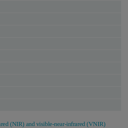
rared (NIR) and visible-near-infrared (VNIR)