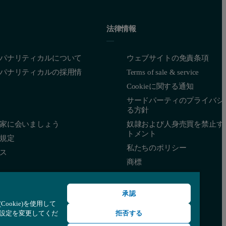
法律情報
パナリティカルについて
ウェブサイトの免責条項
パナリティカルの採用情
Terms of sale & service
Cookieに関する通知
サードパーティのプライバシ
る方針
家に会いましょう
奴隷および人身売買を禁止す
トメント
規定
私たちのポリシー
ス
商標
承認
okie)を使用して
て設定を変更してくだ
拒否する