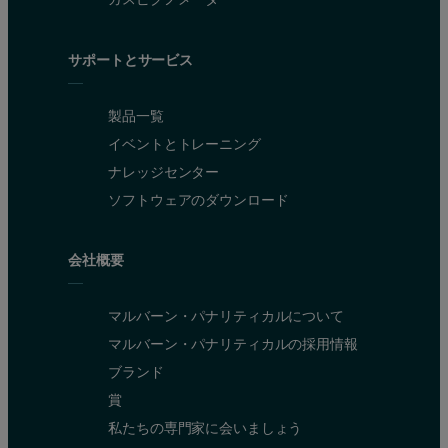
PET 49K2
05/07/2009 10:47
48,165
サポートとサービス
PET 49K2
05/07/2009 10:58
48,602
製品一覧
イベントとトレーニング
ナレッジセンター
PET 49K2
05/07/2009 11:09
48,895
ソフトウェアのダウンロード
会社概要
PET 8K1
05/07/2009 11:41
5,394
マルバーン・パナリティカルについて
PET 8K1
05/07/2009 11:52
5,510
マルバーン・パナリティカルの採用情報
ブランド
賞
PET 39K
05/07/2009 12:03
38,855
私たちの専門家に会いましょう