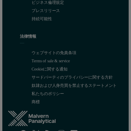
ビジネス倫理規定
プレスリリース
PET 39K
05/07/2009 12:14
38,881
持続可能性
PET 63K5
05/07/2009 12:25
77,688
法律情報
ウェブサイトの免責条項
PET 63K5
05/07/2009 12:36
77,420
Terms of sale & service
Cookieに関する通知
サードパーティのプライバシーに関する方針
PBT 29K
05/07/2009 13:09
29,449
奴隷および人身売買を禁止するステートメント
私たちのポリシー
商標
PBT 29K
05/07/2009 13:20
29,488
PBT 37K
05/07/2009 13:30
42,336