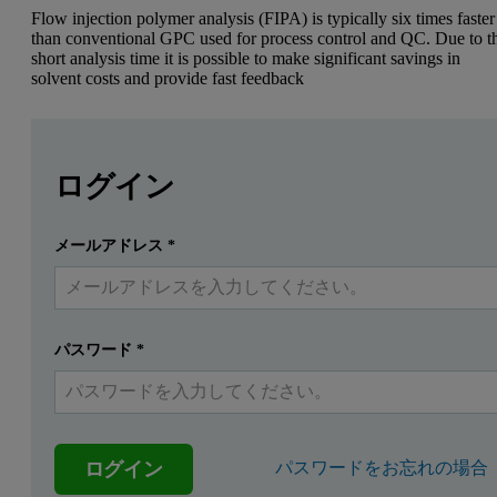
Flow injection polymer analysis (FIPA) is typically six times faster
than conventional GPC used for process control and QC. Due to t
short analysis time it is possible to make significant savings in
solvent costs and provide fast feedback
Leave this field empty
Leave this field empty
Introduction
続きを読むにはログインまたは無料登録してくだ
ログイン
Flow injection polymer analysis (FIPA) is a fast, precise a
メールアドレス
*
提出する
すでにアカウントを持っています
Experimental
Commercially available PET samples having a nominal M
were us
w
パスワード
*
The FIPA system used a Viscotek GPCmax equipped with the standar
Results
ログイン
パスワードをお忘れの場合
The software calculated a recovery of 100% (+/- 1%) which meant tha