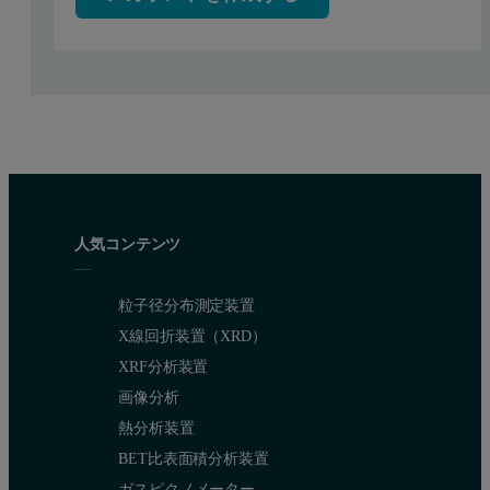
When the repeatability of this measurement is examined we observ
Table 1: Weight average molecular weight, weight average intrinsic viscosit
人気コンテンツ
Sample
Date and Time
M
(g/mol)
W
粒子径分布測定装置
X線回折装置（XRD）
PET 49K2
05/07/2009 10:25
47,467
XRF分析装置
画像分析
熱分析装置
PET 49K2
05/07/2009 10:36
48,127
BET比表面積分析装置
ガスピクノメーター