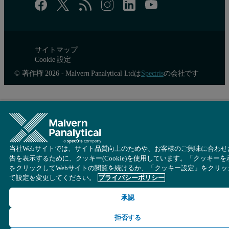
PBT 37K
05/07/2009 13:41
42,484
サイトマップ
Cookie 設定
PBT 44K
05/07/2009 13:52
51,119
© 著作権 2026 - Malvern Panalytical Ltdは
Spectris
の会社です
PBT 44K
05/07/2009 14:03
51,254
PBT 55K
05/07/2009 14:14
74,571
当社Webサイトでは、サイト品質向上のためや、お客様のご興味に合わせ
告を表示するために、クッキー(Cookie)を使用しています。「クッキーを
をクリックしてWebサイトの閲覧を続けるか、「クッキー設定」をクリッ
て設定を変更してください。
プライバシーポリシー
PBT 55K
05/07/2009 14:25
75,459
承認
拒否する
Nylon 6
05/07/2009 14:36
85,847