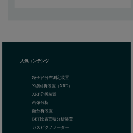
The parameter dA/dc is used in the
OmniSEC software
when UV is 
dA/dc is also used when determining the composition of a conjuga
人気コンテンツ
粒子径分布測定装置
X線回折装置（XRD）
XRF分析装置
画像分析
熱分析装置
BET比表面積分析装置
ガスピクノメーター