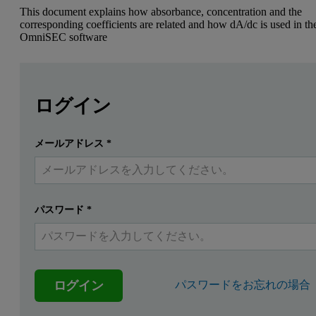
This document explains how absorbance, concentration and the
corresponding coefficients are related and how dA/dc is used in th
OmniSEC software
Leave this field empty
Leave this field empty
Introduction
続きを読むにはログインまたは無料登録してくだ
ログイン
The amount of UV light absorbed by a compound is an intrins
メールアドレス
*
提出する
すでにアカウントを持っています
Origins of dA/dc
At a given wavelength, the absorption of UV light by a compound is 
パスワード
*
Equation 1
ログイン
パスワードをお忘れの場合