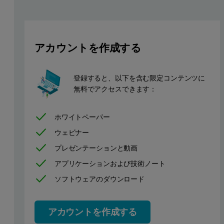
If absorbance is normalized to mass concentration - typically, abs
If absorbance is normalized by molar concentration of the absorbi
アカウントを作成する
Calculating dA/dc
登録すると、以下を含む限定コンテンツに
無料でアクセスできます：
The molar extinction coefficient (
ε
) for proteins is often reported
dA/dc may be calculated for any compound if the molar extinction 
ホワイトペーパー
Equation 2
ウェビナー
プレゼンテーションと動画
アプリケーションおよび技術ノート
ソフトウェアのダウンロード
アカウントを作成する
Where is dA/dc used?