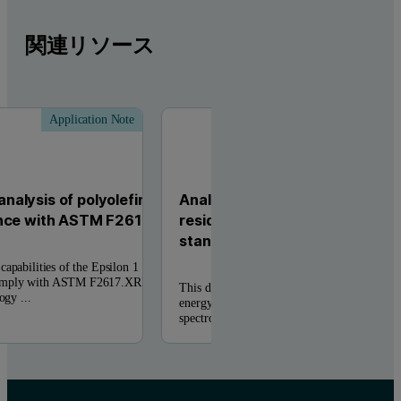
関連リソース
Application Note
Applic
alysis of polyolefins
Analysis of additives and catal
ance with ASTM F2617
residues in polyethylene usin
standards
apabilities of the Epsilon 1
comply with ASTM F2617.XRF
This data sheet demonstrates that the Epsilo
ogy ...
energy dispersive X-ray fluorescence (EDX
spectrometer – is exceedingly capable ...