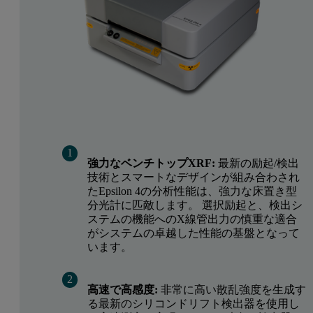
強力なベンチトップXRF:
最新の励起/検出
技術とスマートなデザインが組み合わされ
たEpsilon 4の分析性能は、強力な床置き型
分光計に匹敵します。 選択励起と、検出シ
ステムの機能へのX線管出力の慎重な適合
がシステムの卓越した性能の基盤となって
います。
高速で高感度:
非常に高い散乱強度を生成す
る最新のシリコンドリフト検出器を使用し