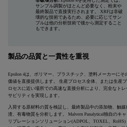
非破壊分析:
Epsilon 4を使用した測定では、
サンプル調製がほとんど必要なく、粉末や
最終製品で直接実行されます。 XRFは非破
壊的な技術であるため、必要に応じてサン
プルは他の分析技術で後から測定すること
もできます。
製品の品質と一貫性を重視
Epsilon 4は、ポリマー、プラスチック、塗料メーカーにそ
価値を直接提供します。 生産プロセス全体、または生産
ロセスに近い場所での高速な直接分析により、完全なトレ
サビリティを実現します。
入荷する原材料の質を検証し、最終製品中の添加物、触媒
渣、有毒物質を分析します。 Malvern Panalytical独自のキャ
リブレーションソリューション(ADPOL、TOXEL、RoHS)