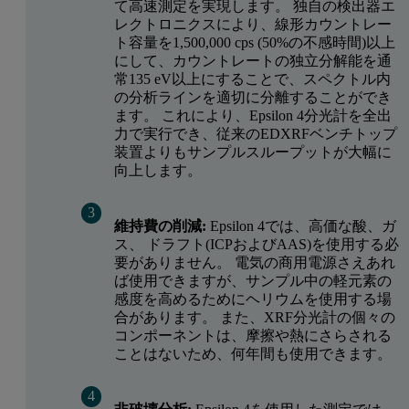
て高速測定を実現します。 独自の検出器エ
レクトロニクスにより、線形カウントレー
ト容量を1,500,000 cps (50%の不感時間)以上
にして、カウントレートの独立分解能を通
常135 eV以上にすることで、スペクトル内
の分析ラインを適切に分離することができ
ます。 これにより、Epsilon 4分光計を全出
力で実行でき、従来のEDXRFベンチトップ
装置よりもサンプルスループットが大幅に
向上します。
維持費の削減:
Epsilon 4では、高価な酸、ガ
ス、 ドラフト(ICPおよびAAS)を使用する必
要がありません。 電気の商用電源さえあれ
ば使用できますが、サンプル中の軽元素の
感度を高めるためにヘリウムを使用する場
合があります。 また、XRF分光計の個々の
コンポーネントは、摩擦や熱にさらされる
ことはないため、何年間も使用できます。