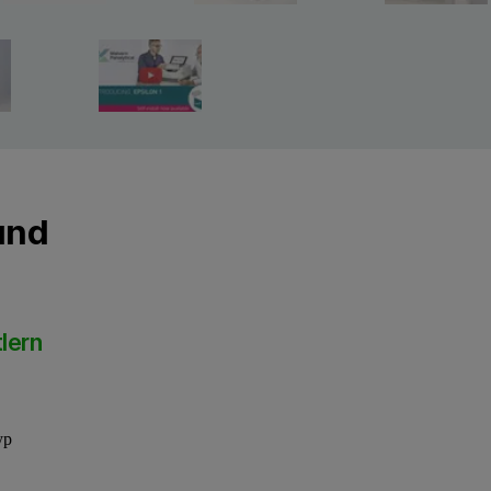
und
lern
yp