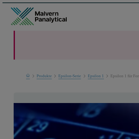
Home
Produkte
Epsilon-Serie
Epsilon 1
Epsilon 1 für Fo
Mess-Systeme