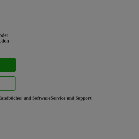
oder
ption
andbücher und Software
Service und Support