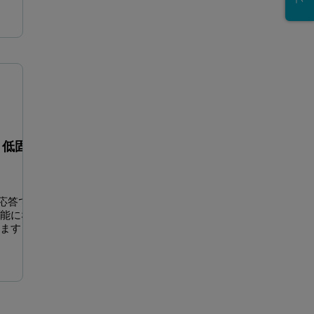
Case study 3 – LMW ligands solubility issues
質量移行制限が不要な
、低固定
い応答でも
可能にな
きます