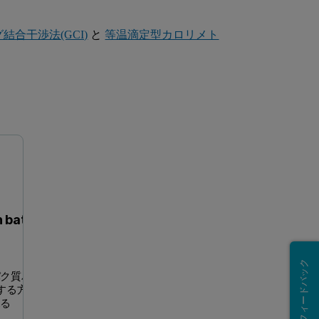
結合干渉法(GCI)
と
等温滴定型カロリメト
Case study 1 – sample quality control
Case Study 2 - Protein ba
n batch
フィードバック
パク質バ
する方法
見る