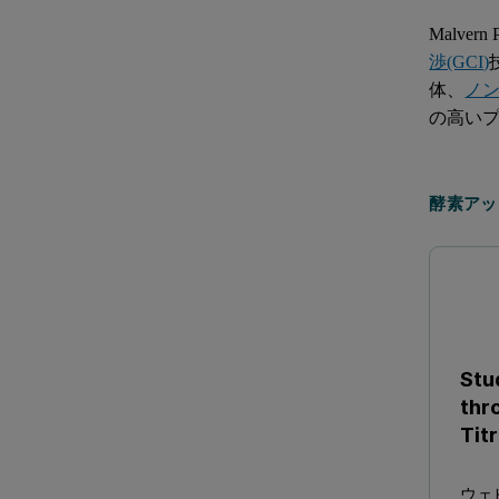
Malve
渉(GCI)
体、
ノ
の高い
酵素アッセ
Stu
thr
Tit
ウェ