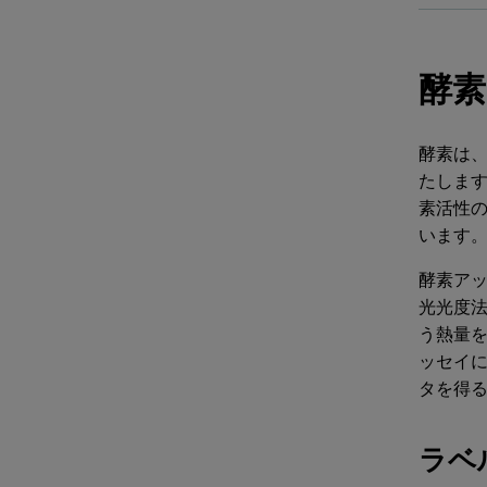
酵素
酵素は
たしま
素活性
います
酵素ア
光光度法
う熱量を
ッセイ
タを得
ラベ