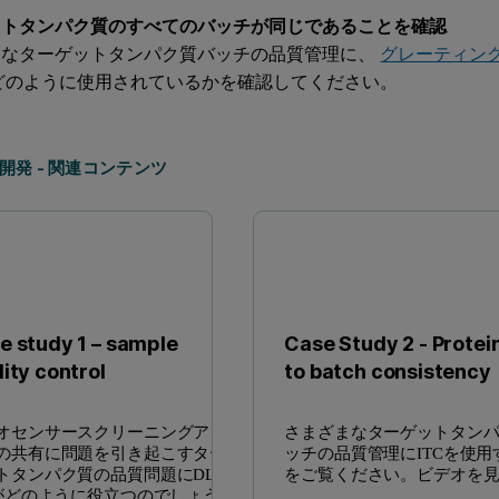
ットタンパク質のすべてのバッチが同じであることを確認
まなターゲットタンパク質バッチの品質管理に、
グレーティング
どのように使用されているかを確認してください。
開発 - 関連コンテンツ
e study 1 – sample
Case Study 2 - Protei
ity control
to batch consistency
オセンサースクリーニングアッ
さまざまなターゲットタン
の共有に問題を引き起こすター
ッチの品質管理にITCを使用
トタンパク質の品質問題にDLSと
をご覧ください。ビデオを
Cがどのように役立つのでしょうか