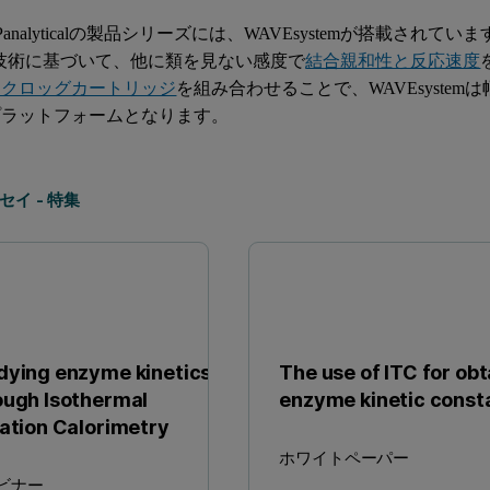
rn Panalyticalの製品シリーズには、WAVEsystemが搭載されていま
技術に基づいて、他に類を見ない感度で
結合親和性と反応速度
ンクロッグカートリッジ
を組み合わせることで、WAVEsyste
プラットフォームとなります。
イ - 特集
dying enzyme kinetics
The use of ITC for obt
ough Isothermal
enzyme kinetic const
ration Calorimetry
ホワイトペーパー
ビナー