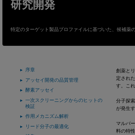
研究開発
特定のターゲット製品プロファイルに基づいた、候補薬
序章
創薬と
定され
アッセイ開発の品質管理
す。こ
酵素アッセイ
一次スクリーニングからのヒットの
分子探
検証
が発生
作用メカニズム解析
マルバ
リード分子の最適化
料の特