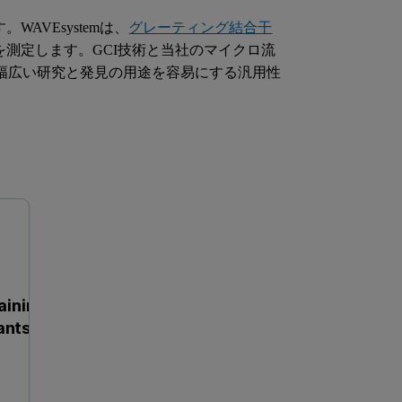
す。WAVEsystemは、
グレーティング結合干
を測定します。GCI技術と当社のマイクロ流
mは幅広い研究と発見の用途を容易にする汎用性
Studying enzyme kinetics through Isothermal Titration Calorimetry
The use of ITC for obtain
aining
ants