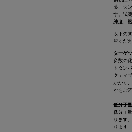
薬、タ
す。試
純度、
以下の
覧くだ
ターゲ
多数の
トタン
クティ
かかり
かをご
低分子
低分子量
ります
ります