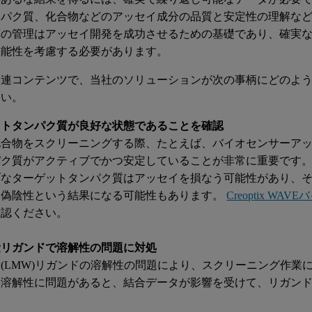
ンパク質、化合物などのアッセイ成分の品質と安定性の理解な
薬の管理はアッセイ開発を成功させるための基礎であり、確実
機能性を考慮する必要があります。
関連コンテンツで、当社のソリューションが次の事柄にどのよ
さい。
ットタンパク質が良好な状態であることを確認
化合物をスクリーニングする際、たとえば、バイオセンサーア
パク質がアクティブでかつ安定していることが非常に重要です。
ブなターゲットタンパク質はアッセイを損なう可能性があり、
、偽陰性という結果になる可能性もあります。
Creoptix WA
確認ください。
量リガンドで溶解性の問題に対処
(LMW)リガンドの溶解性の問題により、スクリーニング作業
。溶解性に問題があると、結合データが影響を受けて、リガン
。