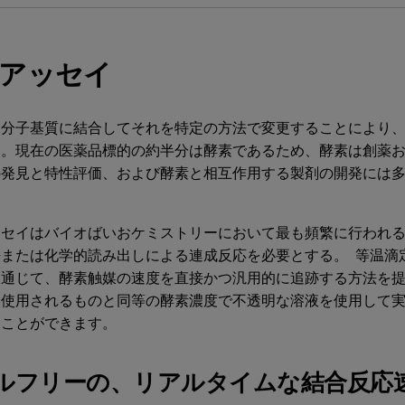
アッセイ
、分子基質に結合してそれを特定の方法で変更することにより
す。現在の医薬品標的の約半分は酵素であるため、酵素は創薬
の発見と特性評価、および酵素と相互作用する製剤の開発には
。
ッセイはバイオばいおケミストリーにおいて最も頻繁に行われ
または化学的読み出しによる連成反応を必要とする。 等温滴定
通じて、酵素触媒の速度を直接かつ汎用的に追跡する方法を提
に使用されるものと同等の酵素濃度で不透明な溶液を使用して実
ることができます。
ルフリーの、リアルタイムな結合反応