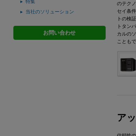
特集
のテク
セイ条
当社のソリューション
トの検証
トタン
お問い合わせ
カルのソ
ことも
アッ
信頼性の