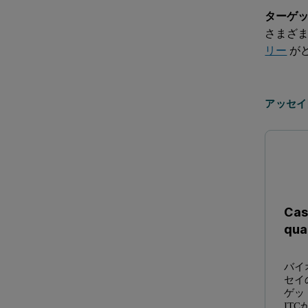
ターゲ
さまざ
リー
が
アッセイ
Cas
qual
バイ
セイ
ゲッ
IT