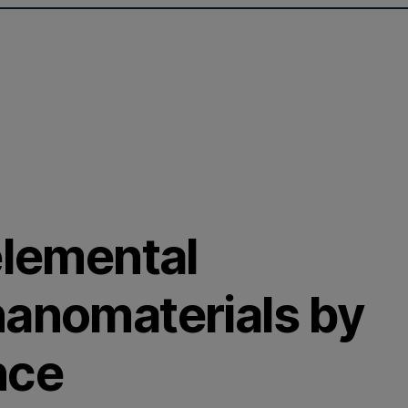
elemental
nanomaterials by
nce