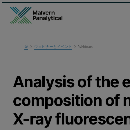
Home
ウェビナーとイベント
Webinars
Learn
Analysis of the 
composition of 
X-ray fluoresce