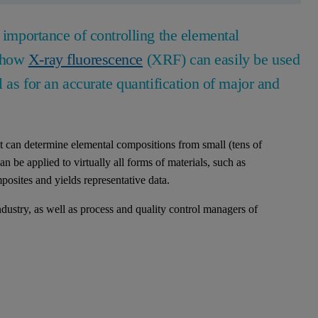
e importance of controlling the elemental
e how
X-ray fluorescence
(XRF) can easily be used
l as for an accurate quantification of major and
t can determine elemental compositions from small (tens of
n be applied to virtually all forms of materials, such as
osites and yields representative data.
dustry, as well as process and quality control managers of