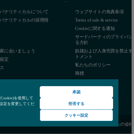
パナリティカルについて
ウェブサイトの免責条項
パナリティカルの採用情
Terms of sale & service
Cookieに関する通知
サードパーティのプライバシ
る方針
家に会いましょう
奴隷および人身売買を禁止す
トメント
規定
私たちのポリシー
ス
商標
承認
okie)を使用して
て設定を変更してくだ
拒否する
クッキー設定
© 著作権 2026 - Malvern Panalytical Ltdは
Spectris
の会社