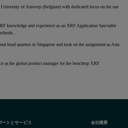
 University of Antwerp (Belgium) with dedicated focus on the use
XRF knowledge and experience as an XRF Application Specialist
erlands.
onal head quarters in Singapore and took on the assignment as Asia
nce as the global product manager for the benchtop XRF
ポートとサービス
会社概要