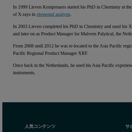
In 1999 Lieven Kempenaers started his PhD in Chemistry at the
of X-rays in
elemental analysis
.
In 2003 Lieven completed his PhD in Chemistry and used his 
and later on as Product Manager for Malvern Palytical, the Neth
From 2008 until 2012 he was re-located to the Asia Pacific regi
Pacific Regional Product Manager XRF.
Once back in the Netherlands, he used his Asia Pacific experie
instruments.
人気コンテンツ
サ