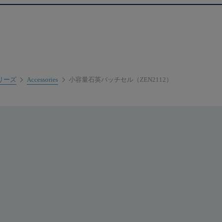
eシリーズ
Accessories
小容量石英バッチセル（ZEN2112）