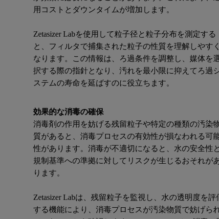
用コストとダウンタイムが増加します。
Zetasizer Labを使用して粒子径と粒子分布を測定する
と、フィルタで捕集された粒子の性質を理解しやす
なります。この情報は、ろ過条件を調整し、媒体を
択する際の指針となり、汚れを最小限に抑えてろ過
ステムの寿命を延ばすのに役立ちます。
効果的な消毒の確保
消毒剤の作用を妨げる残留粒子や特定の種類の汚染
質があると、消毒プロセスの有効性が損なわれる可
性があります。消毒が不適切になると、水の安全性
規制基準への準拠に対してリスクが生じるおそれが
ります。
Zetasizer Labは、残留粒子を監視し、水の透明度を評
する機能により、消毒プロセスが汚染物質で妨げら