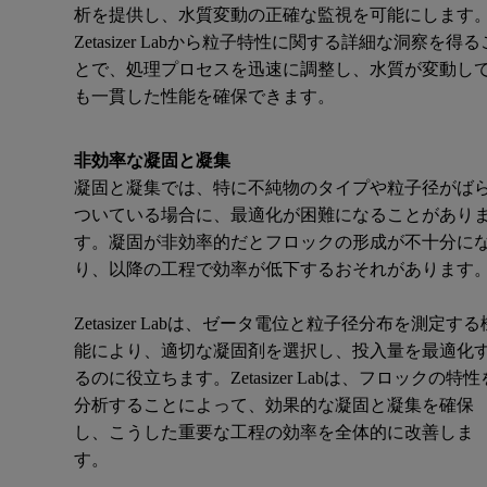
析を提供し、水質変動の正確な監視を可能にします
Zetasizer Labから粒子特性に関する詳細な洞察を得る
とで、処理プロセスを迅速に調整し、水質が変動し
も一貫した性能を確保できます。
非効率な凝固と凝集
凝固と凝集では、特に不純物のタイプや粒子径がば
ついている場合に、最適化が困難になることがあり
す。凝固が非効率的だとフロックの形成が不十分に
り、以降の工程で効率が低下するおそれがあります
Zetasizer Labは、ゼータ電位と粒子径分布を測定する
能により、適切な凝固剤を選択し、投入量を最適化
るのに役立ちます。Zetasizer Labは、フロックの特性
分析することによって、効果的な凝固と凝集を確保
し、こうした重要な工程の効率を全体的に改善しま
す。