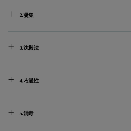
2.凝集
3.沈殿法
4.ろ過性
5.消毒