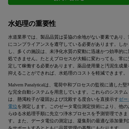
水処理の重要性
水道業界では、製品品質は妥協の余地がない要素であり、
にコンプライアンスを遵守している必要があります。しか
し、多くの施設は、未浄化水質の変動に迅速かつ効率的に
処できません。たとえプロセスが大幅に変わっても、常に
定して稼働する必要があります。薬品使用量と汚泥生成量
抑えることができれば、水処理のコストを軽減できます。
Malvern Panalyticalは、電荷中和プロセスの監視に適した堅
な完全自動システムを用意しています。これらのシステム
は、懸濁粒子が凝固および沈殿する度合いを直接示す
ゼー
電位
を測定します。このゼータ電位測定技術により、他の
らゆる水処理手順に先立つ浄水プロセスを予測管理できま
す。また、データ電位の測定は、凝集剤の最適な添加量判
をサポートするとともに品質管理の基盤にもなります。