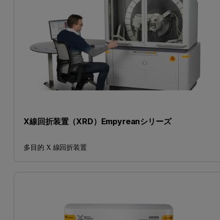
X線回折装置（XRD）Empyreanシリーズ
多目的 X 線回折装置