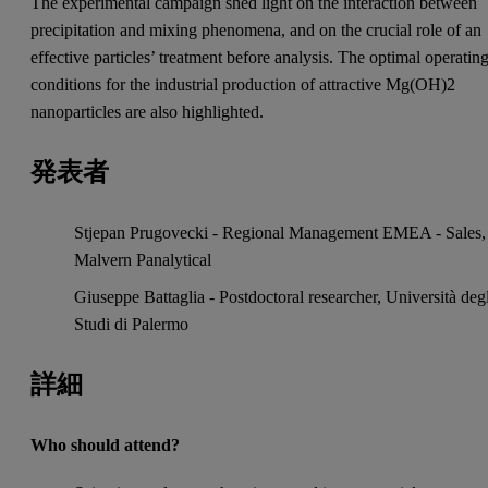
The experimental campaign shed light on the interaction between
precipitation and mixing phenomena, and on the crucial role of an
effective particles’ treatment before analysis. The optimal operatin
conditions for the industrial production of attractive Mg(OH)2
nanoparticles are also highlighted.
発表者
Stjepan Prugovecki - Regional Management EMEA - Sales,
Malvern Panalytical
Giuseppe Battaglia - Postdoctoral researcher, Università deg
Studi di Palermo
詳細
Who should attend?