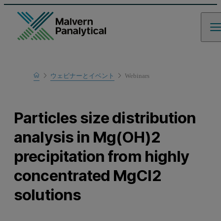
Home
ウェビナーとイベント
Webinars
Learn
Particles size distribution
analysis in Mg(OH)2
precipitation from highly
concentrated MgCl2
solutions