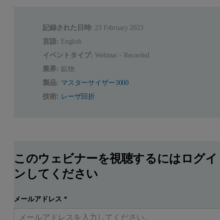
記録された日時:
23 February 2023
言語:
English
イベントタイプ:
Webinar - Recorded
業界:
鉱物
製品:
マスターサイザー3000
技術:
レーザ回折
このウェビナーを視聴するにはログイ
ンしてください
メールアドレス
*