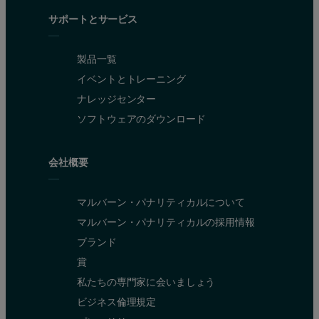
Figure 2: The experimental setup in the Empyrean
サポートとサービス
The parchment leaf contained fine detail: for instance, a white lin
製品一覧
イベントとトレーニング
ナレッジセンター
ソフトウェアのダウンロード
会社概要
マルバーン・パナリティカルについて
マルバーン・パナリティカルの採用情報
ブランド
Figure 3: The monocapillary with component recognition, mounted with
賞
私たちの専門家に会いましょう
ビジネス倫理規定
Results