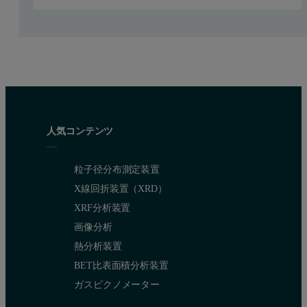
A dCore
3D
A PIXcel
detector
A programmable XYZ stage
A laser height alignment tool
人気コンテンツ
粒子径分布測定装置
X線回折装置（XRD）
XRF分析装置
画像分析
熱分析装置
BET比表面積分析装置
ガスピクノメーター