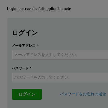
Login to access the full application note
Leave this field empty
Leave this field empty
続きを読むにはログインまたは無料登録してくだ
Introduction
ログイン
X-ray diffraction
(XRD) is a powerful tool for studying cultur
メールアドレス
*
提出する
すでにアカウントを持っています
When working with smaller-sized objects, researchers often need to
Books of Hours were Christian devotional books used by wealthy m
パスワード
*
th
Known examples of these parchments date from the 13
to the ea
ログイン
パスワードをお忘れの場合