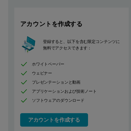
アカウントを作成する
登録すると、以下を含む限定コンテンツに
無料でアクセスできます：
ホワイトペーパー
Figure 1: The decorated parchment
ウェビナー
プレゼンテーションと動画
Experimental
アプリケーションおよび技術ノート
ソフトウェアのダウンロード
The parchment’s pigments were analyzed using microdiffraction o
A straight glass monocapillary (135 mm x 0.1 mm)
アカウントを作成する
A Cu LFF HR X-ray tube (45 kV, 40 mA)