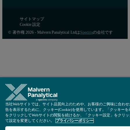
サイトマップ
Cookie 設定
© 著作権 2026 - Malvern Panalytical Ltdは
Spectris
の会社です
Figure 5: Microdiffraction measurement of a spot on the blue pigment, iden
Green pigment:
The dark green pigment was identified as malachite, Cu
(CO
)
2
3
Red pigment:
The red pigment was identified as cinnabar, HgS (Figure 7). This 
当社Webサイトでは、サイト品質向上のためや、お客様のご興味に合わせ
告を表示するために、クッキー(Cookie)を使用しています。「クッキーを
をクリックしてWebサイトの閲覧を続けるか、「クッキー設定」をクリッ
て設定を変更してください。
プライバシーポリシー