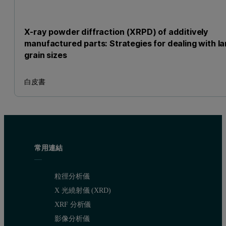
X-ray powder diffraction (XRPD) of additively
manufactured parts: Strategies for dealing with la
grain sizes
白皮書
常用連結
粒徑分析儀
X 光繞射儀 (XRD)
XRF 分析儀
影像分析儀