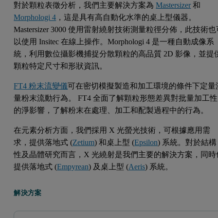
對於顆粒表徵分析，我們主要解決方案為
Mastersizer
和
Morphologi 4
，這是具有高自動化水準的桌上型儀器。
Mastersizer 3000 使用雷射繞射技術測量粒徑分佈，此技術
以使用 Insitec 在線上操作。Morphologi 4 是一種自動成像系
統，利用數位攝影機捕捉分散顆粒的高品質 2D 影像，並提
顆粒特定尺寸和形狀資訊。
FT4 粉末流變儀
可在密切模擬製造和加工環境的條件下定量
量粉末流動行為。 FT4 全面了解顆粒形態差異對批量加工性
的淨影響，了解粉末在處理、加工和配製過程中的行為。
在元素分析方面，我們採用 X 光螢光技術，可根據應用需
求，提供落地式 (
Zetium
) 和桌上型 (
Epsilon
) 系統。對於結構
性及晶體研究而言，X 光繞射是我們主要的解決方案，同時
提供落地式 (
Empyrean
) 及桌上型 (
Aeris
) 系統。
解決方案