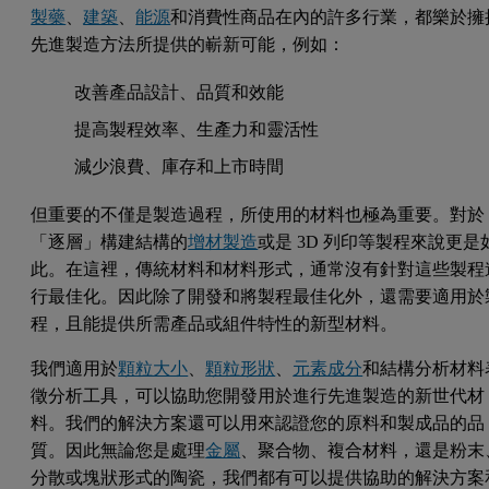
製藥
、
建築
、
能源
和消費性商品在內的許多行業，都樂於擁
先進製造方法所提供的嶄新可能，例如：
改善產品設計、品質和效能
提高製程效率、生產力和靈活性
減少浪費、庫存和上市時間
但重要的不僅是製造過程，所使用的材料也極為重要。對於
「逐層」構建結構的
增材製造
或是 3D 列印等製程來說更是
此。在這裡，傳統材料和材料形式，通常沒有針對這些製程
行最佳化。因此除了開發和將製程最佳化外，還需要適用於
程，且能提供所需產品或組件特性的新型材料。
我們適用於
顆粒大小
、
顆粒形狀
、
元素成分
和結構分析材料
徵分析工具，可以協助您開發用於進行先進製造的新世代材
料。我們的解決方案還可以用來認證您的原料和製成品的品
質。因此無論您是處理
金屬
、聚合物、複合材料，還是粉末
分散或塊狀形式的陶瓷，我們都有可以提供協助的解決方案