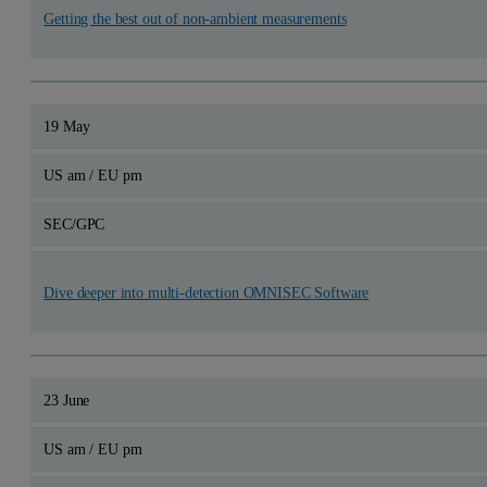
Getting the best out of non-ambient measurements
19 May
US am / EU pm
SEC/GPC
Dive deeper into multi-detection OMNISEC Software
23 June
US am / EU pm