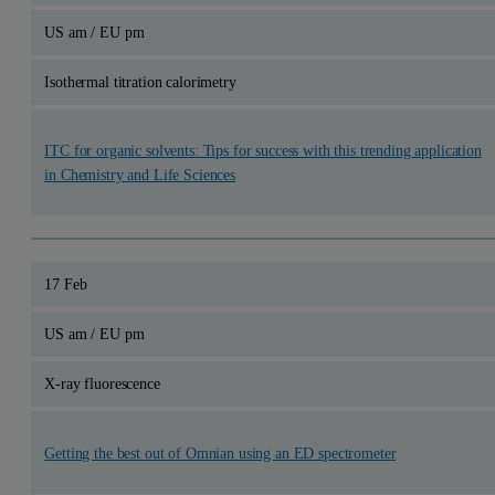
US am / EU pm
Isothermal titration calorimetry
ITC for organic solvents: Tips for success with this trending application
in Chemistry and Life Sciences
17 Feb
US am / EU pm
X-ray fluorescence
Getting the best out of Omnian using an ED spectrometer