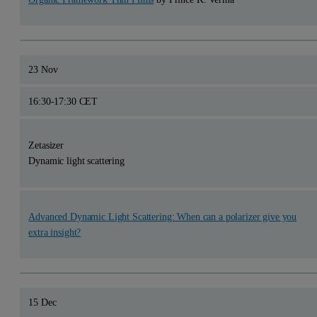
23 Nov
16:30-17:30 CET
Zetasizer
Dynamic light scattering
Advanced Dynamic Light Scattering: When can a polarizer give you
extra insight?
15 Dec