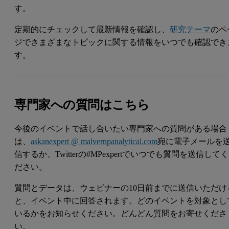
す。
定期的にチェックして最新情報を確認し、
研究テーマ
のペ
ジでさまざまなトピックに関する情報をいつでも確認でき
す。
専門家への質問はこちら
今後のイベントで話し合いたい専門家への質問がある場合
は、
askanexpert @ malvernpanalytical.com
宛に電子メールを
信するか、Twitterの#MPexpertでいつでも質問を送信してく
ださい。
質問とデータは、ウェビナーの10日前までに送信いただけ
と、イベント中に回答されます。どのイベントを対象とし
いるかをお知らせください。どんどん質問をお寄せくださ
い。