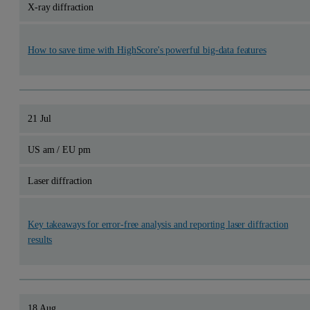
X-ray diffraction
How to save time with HighScore's powerful big-data features
21 Jul
US am / EU pm
Laser diffraction
Key takeaways for error-free analysis and reporting laser diffraction
results
18 Aug