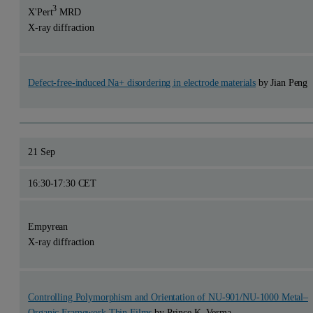
3
X'Pert
MRD
X-ray diffraction
Defect-free-induced Na+ disordering in electrode materials
by Jian Peng
21 Sep
16:30-17:30 CET
Empyrean
X-ray diffraction
Controlling Polymorphism and Orientation of NU-901/NU-1000 Metal–
Organic Framework Thin Films
by Prince K. Verma