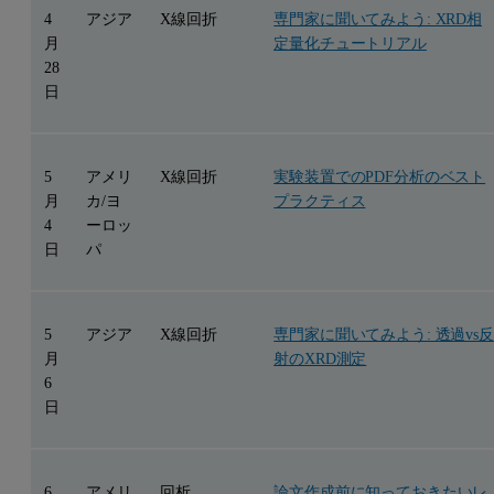
4
アジア
X線回折
専門家に聞いてみよう: XRD相
月
定量化チュートリアル
28
日
5
アメリ
X線回折
実験装置でのPDF分析のベスト
月
カ/ヨ
プラクティス
4
ーロッ
日
パ
5
アジア
X線回折
専門家に聞いてみよう: 透過vs反
月
射のXRD測定
6
日
6
アメリ
回析
論文作成前に知っておきたいレ