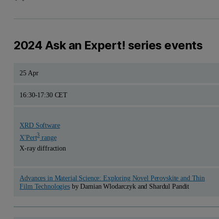
2024 Ask an Expert! series events
25 Apr
16:30-17:30 CET
XRD Software
3
X'Pert
range
X-ray diffraction
Advances in Material Science: Exploring Novel Perovskite and Thin
Film Technologies
by Damian Wlodarczyk and Shardul Pandit