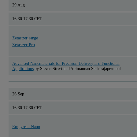
29 Aug
16:30-17:30 CET
Zetasizer range
Zetasizer Pro
Advanced Nanomaterials for Precision Delivery and Functional
Applications
by Steven Street and Abimannan Sethurajaperumal
26 Sep
16:30-17:30 CET
Empyrean Nano