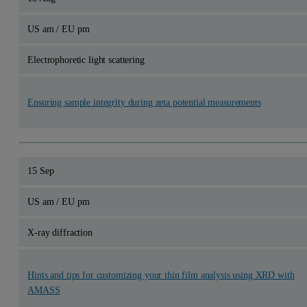
US am / EU pm
Electrophoretic light scattering
Ensuring sample integrity during zeta potential measurements
15 Sep
US am / EU pm
X-ray diffraction
Hints and tips for customizing your thin film analysis using XRD with
AMASS