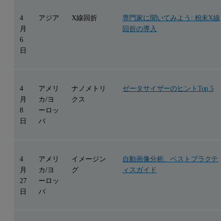
4
アジア
X線回折
専門家に聞いてみよう: 粉末X線
月
回折の導入
6
日
4
アメリ
ナノメトリ
ゼータサイザーのヒントTop 5
月
カ/ヨ
クス
8
ーロッ
日
パ
4
アメリ
イメージン
自動画像分析、ベストプラクテ
月
カ/ヨ
グ
ィスガイド
27
ーロッ
日
パ