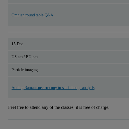
Omnian round table Q&A
15 Dec
US am / EU pm
Particle imaging
Adding Raman spectroscopy to static image analysis
Feel free to attend any of the classes, it is free of charge.