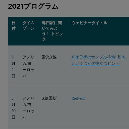
2021プログラム
日
タイム
専門家に聞
ウェビナータイトル
付
ゾーン
いてみよ
う！ トピッ
ク
3
アメリ
蛍光X線
XRF分析のサンプル準備: 基本
月
カ/ヨ
といくつかの役立つヒント
2
ーロッ
日
パ
3
アメリ
X線回折
Rietveld
月
カ/ヨ
30
ーロッ
日
パ