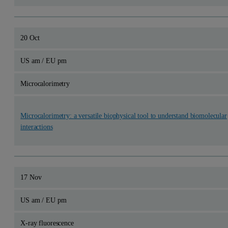
20 Oct
US am / EU pm
Microcalorimetry
Microcalorimetry: a versatile biophysical tool to understand biomolecular
interactions
17 Nov
US am / EU pm
X-ray fluorescence