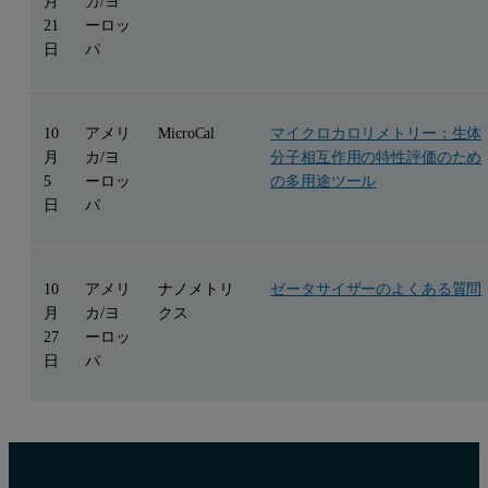
月
カ/ヨ
21
ーロッ
日
パ
10
アメリ
MicroCal
マイクロカロリメトリー：生体
月
カ/ヨ
分子相互作用の特性評価のため
5
ーロッ
の多用途ツール
日
パ
10
アメリ
ナノメトリ
ゼータサイザーのよくある質問
月
カ/ヨ
クス
27
ーロッ
日
パ