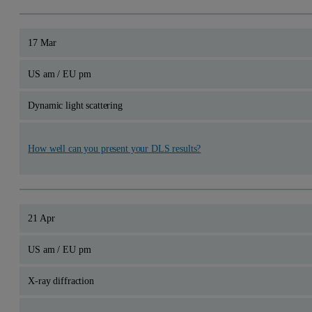
17 Mar
US am / EU pm
Dynamic light scattering
How well can you present your DLS results?
21 Apr
US am / EU pm
X-ray diffraction