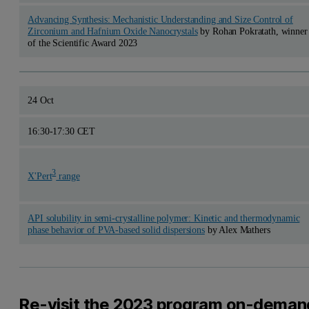
Advancing Synthesis: Mechanistic Understanding and Size Control of
Zirconium and Hafnium Oxide Nanocrystals
by Rohan Pokratath, winner
of the Scientific Award 2023
24 Oct
16:30-17:30 CET
3
X'Pert
range
API solubility in semi-crystalline polymer: Kinetic and thermodynamic
phase behavior of PVA-based solid dispersions
by Alex Mathers
Re-visit the 2023 program on-deman