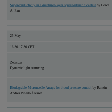
Superconductivity in a quintuple-layer square-planar nickelate
by Grace
A. Pan
25 May
16:30-17:30 CET
Zetasizer
Dynamic light scattering
Biodegrable Microneedle Arrays for blood pressure control
by Ramón
Andrés Pineda-Álvarez