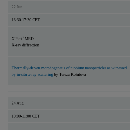
22 Jun
16:30-17:30 CET
3
X'Pert
MRD
X-ray diffraction
Thermally-driven morphogenesis of niobium nanoparticles as witnessed
by in-situ x-ray scattering
by Tereza Košutova
24 Aug
10:00-11:00 CET