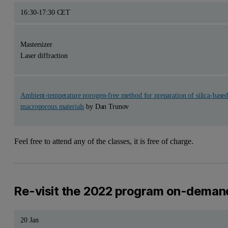
16:30-17:30 CET
Mastersizer
Laser diffraction
Ambient-temperature porogen-free method for preparation of silica-base
macroporous materials
by Dan Trunov
Feel free to attend any of the classes, it is free of charge.
Re-visit the 2022 program on-deman
20 Jan