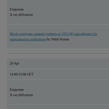
Empyrean
X-ray diffraction
Block copolymer-assisted synthesis of VO2 (B) microflowers for
supercapacitor applications
by Nitish Kumar
20 Apr
14:00-15:00 CET
Empyrean
X-ray diffraction