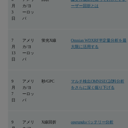
月
カ/ヨ
ーザー回折とは
3
ーロッ
日
パ
7
アメリ
蛍光X線
Omnian WDXRF半定量分析を最
月
カ/ヨ
大限に活用する
13
ーロッ
日
パ
9
アメリ
秒/GPC
マルチ検出OMNISEC試料分析
月
カ/ヨ
をさらに深く掘り下げる
7
ーロッ
日
パ
9
アメリ
X線回折
operando
バッテリー分析