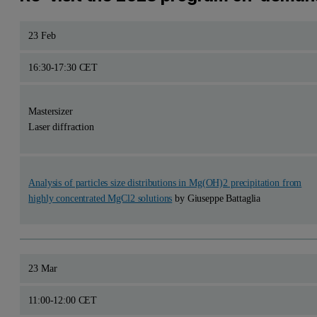
23 Feb
16:30-17:30 CET
Mastersizer
Laser diffraction
Analysis of particles size distributions in Mg(OH)2 precipitation from
highly concentrated MgCl2 solutions
by Giuseppe Battaglia
23 Mar
11:00-12:00 CET