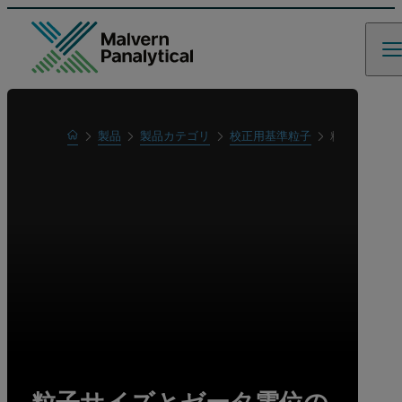
Home
製品
製品カテゴリ
校正用基準粒子
粒子サイズと