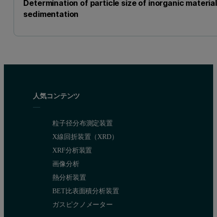
Determination of particle size of inorganic materia
sedimentation
人気コンテンツ
粒子径分布測定装置
X線回折装置（XRD）
XRF分析装置
画像分析
熱分析装置
BET比表面積分析装置
ガスピクノメーター