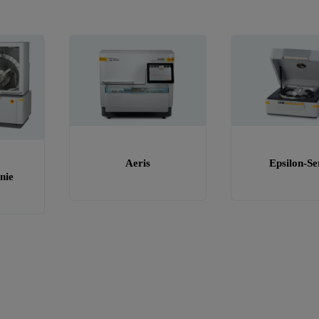
Aeris
Epsilon-Se
nie