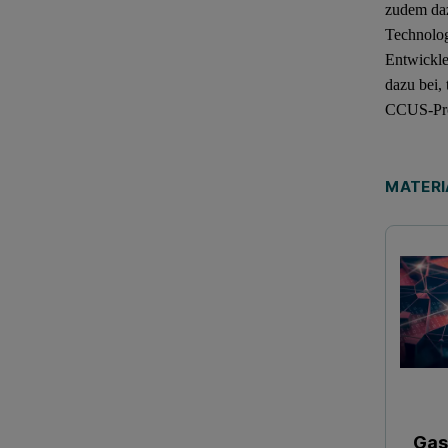
zudem daz
Technolog
Entwickle
dazu bei,
CCUS-Proj
MATERI
Gas