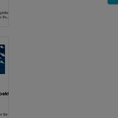
ngröße
r Po...
Röntgendiffraktometer (XRD)
Röntgenfluoreszenzspekt
pektro
r für die