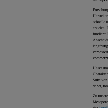
Forschung
Herstelle
schnelle 
erzielen.
fundierte 
Abscheidu
langfrist
verbesser
kommerzie
Unser umf
Charakter
Suite von
dabei, ih
Zu unser
Mesopore
der
AutoP