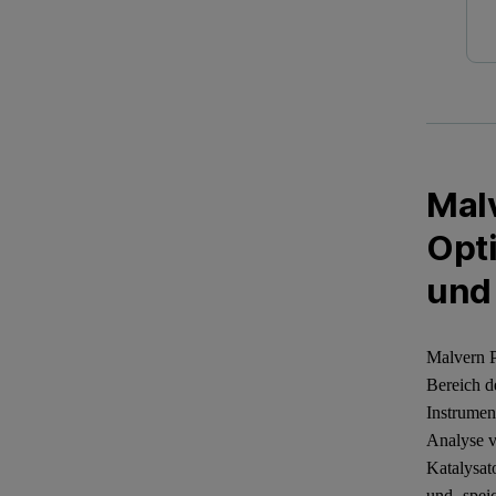
Mal
Opt
und
Malvern P
Bereich d
Instrumen
Analyse 
Katalysat
und -spe