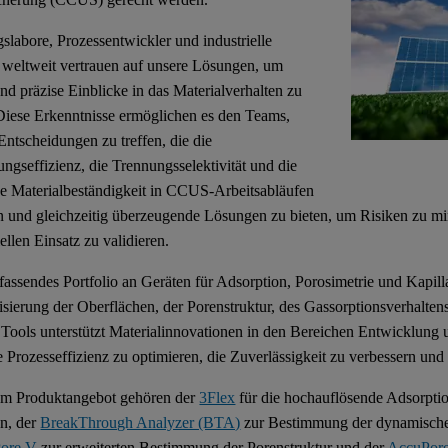
slabore, Prozessentwickler und industrielle
r weltweit vertrauen auf unsere Lösungen, um
und präzise Einblicke in das Materialverhalten zu
 Diese Erkenntnisse ermöglichen es den Teams,
Entscheidungen zu treffen, die die
ngseffizienz, die Trennungsselektivität und die
ige Materialbeständigkeit in CCUS-Arbeitsabläufen
n und gleichzeitig überzeugende Lösungen zu bieten, um Risiken zu mi
llen Einsatz zu validieren.
assendes Portfolio an Geräten für Adsorption, Porosimetrie und Kapilla
isierung der Oberflächen, der Porenstruktur, des Gassorptionsverhalte
 Tools unterstützt Materialinnovationen in den Bereichen Entwicklung 
re Prozesseffizienz zu optimieren, die Zuverlässigkeit zu verbessern und
em Produktangebot gehören der
3Flex
für die hochauflösende Adsorpti
n, der
BreakThrough Analyzer (BTA)
zur Bestimmung der dynamischen
ore V
zur erweiterten Bestimmung der Porenstruktur und der
AccuPor