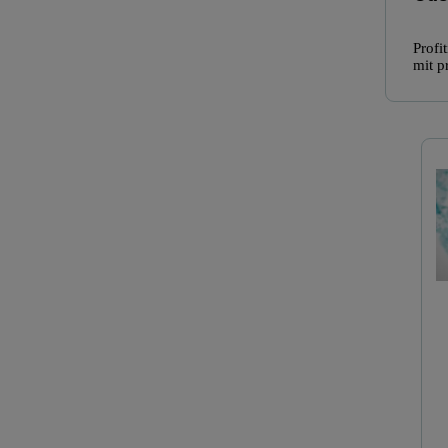
Profi
mit p