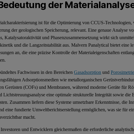
Bedeutung der Materialanalys
ialcharakterisierung ist für die Optimierung von CCUS-Technologien, 
ierung der geologischen Speicherung, relevant. Eine genaue Analyse von
ss, Katalysatoraktivität und Phasenzusammensetzung wirkt sich unmittel
kinetik und die Langzeitstabilität aus. Malvern Panalytical bietet eine
sungen an, die eine präzise Kontrolle der Materialeigenschaften ent
hen.
ündeltes Fachwissen in den Bereichen
Gasadsorption
und
Porosimetri
ungsfähigen Adsorptionsmedien wie metallorganischen Gerüstverbindu
hen Gerüsten (COFs) und Membranen, während moderne Geräte für R
 Lichtstreuungsanalyse eine optimale strukturelle Integrität sowie die
sten. Zusammen liefern diese Systeme umsetzbare Erkenntnisse, die Inn
und eine fundierte Umweltberichtserstellung ermöglichen, was sie für e
nverzichtbar macht.
 Investoren und Entwicklern gleichermaßen die erforderliche analytische