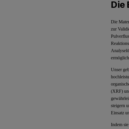
Die 
Die Mater
zur Valid
Pulverflu
Reaktions
Analyselö
ermöglic
Unser geb
hochleist
organisc
(XRF) und
gewährlei
steigern 
Einsatz u
Indem sie