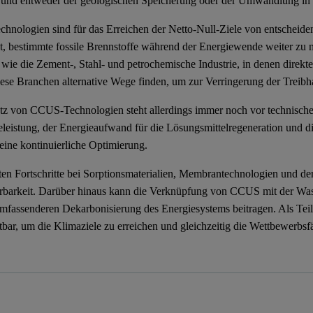
 und entweder der geologischen Speicherung oder der Umwandlung in
nologien sind für das Erreichen der Netto-Null-Ziele von entscheid
t, bestimmte fossile Brennstoffe während der Energiewende weiter zu nu
wie die Zement-, Stahl- und petrochemische Industrie, in denen direkt
ese Branchen alternative Wege finden, um zur Verringerung der Treibh
tz von CCUS-Technologien steht allerdings immer noch vor technische
leistung, der Energieaufwand für die Lösungsmittelregeneration und die
 eine kontinuierliche Optimierung.
ten Fortschritte bei Sorptionsmaterialien, Membrantechnologien und 
erbarkeit. Darüber hinaus kann die Verknüpfung von CCUS mit der Wass
umfassenderen Dekarbonisierung des Energiesystems beitragen. Als Teil
tbar, um die Klimaziele zu erreichen und gleichzeitig die Wettbewerbsf