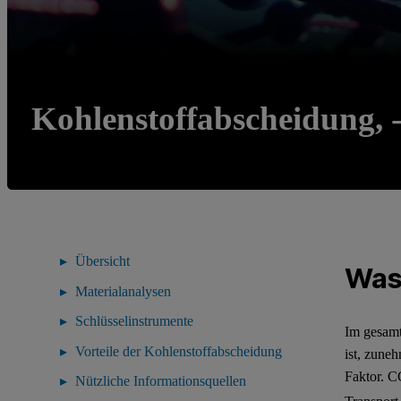
Kohlenstoffabscheidung,
Übersicht
Was
Materialanalysen
Schlüsselinstrumente
Im gesamt
Vorteile der Kohlenstoffabscheidung
ist, zune
Faktor. 
Nützliche Informationsquellen