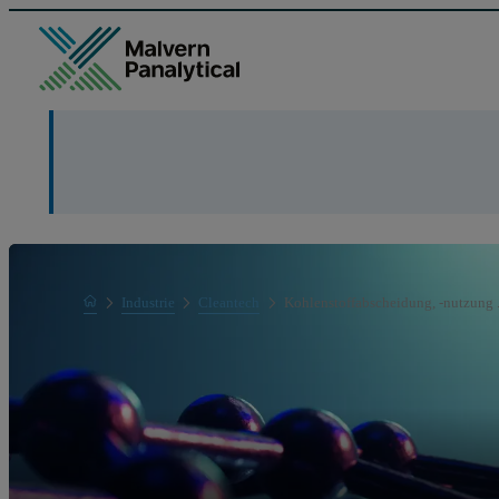
Home
Industrie
Cleantech
Kohlenstoffabscheidung, -nutzung .